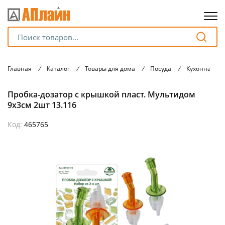
Для клиентов всех банков
Главная
/
Каталог
/
Товары для дома
/
Посуда
/
Кухонная ут
Разбейте
Пробка-дозатор с крышкой пласт. Мультидом
оплату
на части
9х3см 2шт 13.116
без переплат
Код:
465765
График платежей
Сегодня
25
%