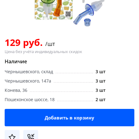
Добавляйте товары
в корзину
Оплачивайте сегодня только
129 руб.
/шт
25
% картой любого банка
Цена без учёта индивидуальных скидок
Наличие
Получайте товар
Чернышевского, склад
3 шт
выбранный способом
Чернышевского, 147а
3 шт
Конева, 36
3 шт
Оставшиеся
75
% будут
Пошехонское шоссе, 18
2 шт
списываться
с вашей карты
по
25
%
каждые 2 недели
Добавить в корзину
Подробнее