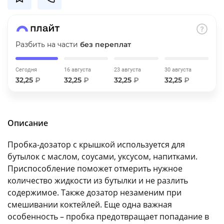
об оплате Плайтом
Разбить на части
без переплат
Остались вопросы?
25
Сегодня
16 августа
23 августа
30 августа
8 800 302-02-51
32,25
₽
32,25
₽
32,25
₽
32,25
₽
plait.ru
раз в 2
недели
Описание
Пробка-дозатор с крышкой используется для
бутылок с маслом, соусами, уксусом, напитками.
Приспособление поможет отмерить нужное
количество жидкости из бутылки и не разлить
содержимое. Также дозатор незаменим при
смешивании коктейлей. Еще одна важная
особенность – пробка предотвращает попадание в