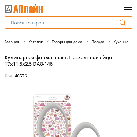
Для клиентов всех банков
Главная
/
Каталог
/
Товары для дома
/
Посуда
/
Кухонная ут
Разбейте
Кулинарная форма пласт. Пасхальное яйцо
оплату
на части
17x11.5x2.5 DA8-146
без переплат
Код:
465761
График платежей
Сегодня
25
%