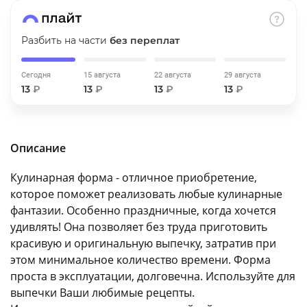
об оплате Плайтом
Разбить на части
без переплат
Сегодня
15 августа
22 августа
29 августа
Остались вопросы?
25
13
₽
13
₽
13
₽
13
₽
8 800 302-02-51
plait.ru
раз в 2
недели
Описание
Кулинарная форма - отличное приобретение,
которое поможет реализовать любые кулинарные
фантазии. Особенно праздничные, когда хочется
удивлять! Она позволяет без труда приготовить
красивую и оригинальную выпечку, затратив при
этом минимальное количество времени. Форма
проста в эксплуатации, долговечна. Используйте для
выпечки Ваши любимые рецепты.