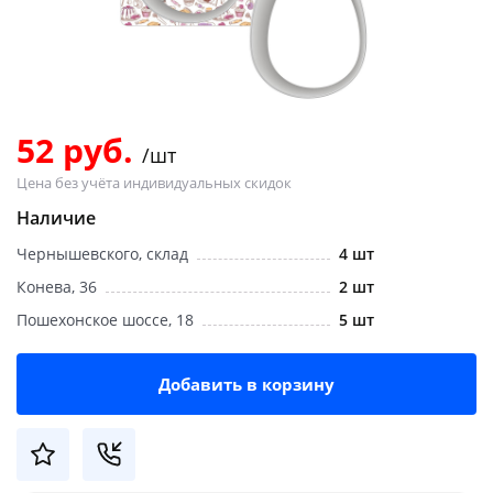
Добавляйте товары
в корзину
Оплачивайте сегодня только
52 руб.
/шт
25
% картой любого банка
Цена без учёта индивидуальных скидок
Наличие
Получайте товар
Чернышевского, склад
4 шт
выбранный способом
Конева, 36
2 шт
Пошехонское шоссе, 18
5 шт
Оставшиеся
75
% будут
списываться
с вашей карты
по
25
%
каждые 2 недели
Добавить в корзину
Подробнее