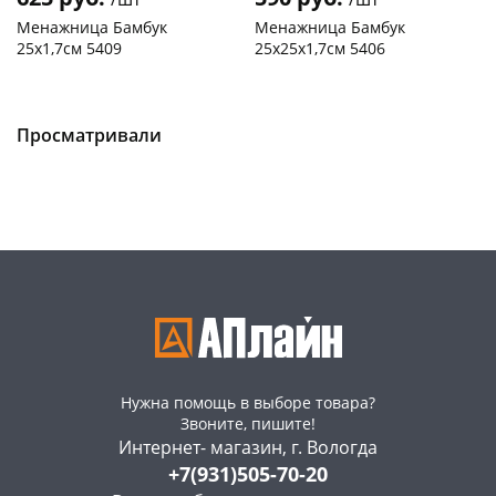
Менажница Бамбук
Менажница Бамбук
25х1,7см 5409
25х25х1,7см 5406
Пошехонское ш, 18
2 шт
Конева, 36
2 шт
Пошехонское ш, 18
1 шт
Код товара
466026
Просматривали
Код товара
466025
Нужна помощь в выборе товара?
Звоните, пишите!
Интернет- магазин, г. Вологда
+7(931)505-70-20