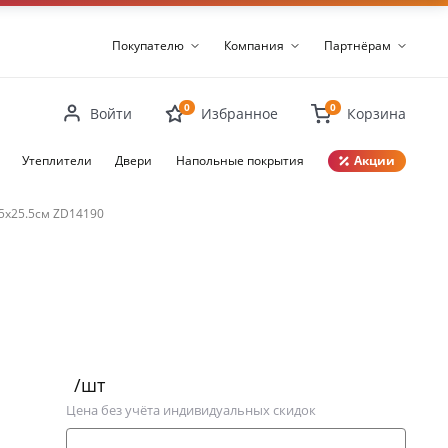
Покупателю
Компания
Партнёрам
0
0
Войти
Избранное
Корзина
Утеплители
Двери
Напольные покрытия
Акции
Закрыть
.5х25.5см ZD14190
/шт
Цена без учёта индивидуальных скидок