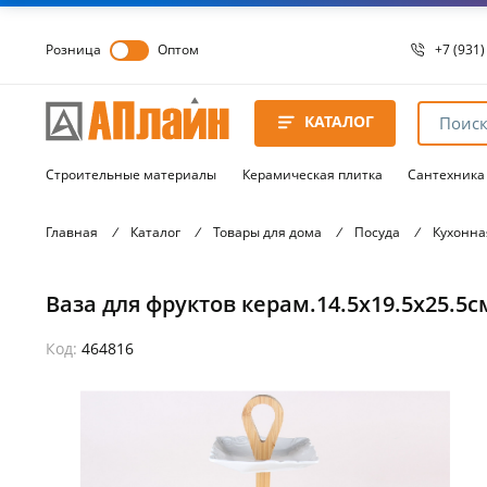
Розница
Оптом
+7 (931)
+7 (931)
8 8172 
КАТАЛОГ
8 8172 
8 8172 
Строительные материалы
Керамическая плитка
Сантехника
Главная
/
Каталог
/
Товары для дома
/
Посуда
/
Кухонна
Ваза для фруктов керам.14.5х19.5х25.5с
Код:
464816