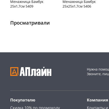
Менажница Бамбук
Менажница Бамбук
25х1,7см 5409
25х25х1,7см 5406
Пошехонское ш, 18
2 шт
Конева, 36
2 шт
Пошехонское ш, 18
1 шт
Просматривали
Код товара
466026
Код товара
466025
Нужна помощ
Звоните, пи
Покупателю
Компания
Скидка 10% по промокоду
Контакты и