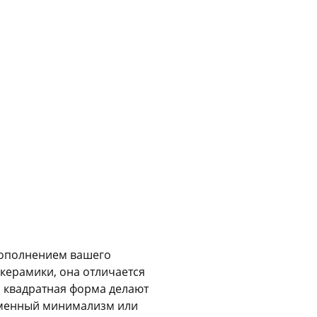
Сегодня
25
%
Добавляйте товары
в корзину
Оплачивайте сегодня только
25
% картой любого банка
 дополнением вашего
Получайте товар
выбранный способом
керамики, она отличается
 квадратная форма делают
ременный минимализм или