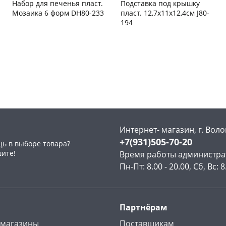
Набор для печенья пласт.
Подставка под крышку
Мозаика 6 форм DH80-233
пласт. 12,7x11x12,4см J80-
194
Чернышевского,
1
Чернышевского,
8
147а
шт
склад
шт
Конева, 36
4 шт
Чернышевского,
3
147а
шт
Пошехонское ш, 18
4 шт
раз в 2 недели
Конева, 36
2 шт
Код товара
465786
Пошехонское ш, 18
1 шт
Код товара
465785
Интернет- магазин, г. Воло
+7(931)505-70-20
ь в выборе товара?
шите!
Время работы администра
Пн-Пт: 8.00 - 20.00, Сб, Вс: 8
Партнёрам
 магазины
Поставщикам