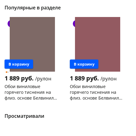
Популярные в разделе
Новинка
Новинка
В корзину
В корзину
1 889 руб.
1 889 руб.
/рулон
/рулон
Обои виниловые
Обои виниловые
горячего тиснения на
горячего тиснения на
флиз. основе Белвинил
флиз. основе Белвинил
Мон Шерри фон 1,06х10м
Мон Шерри фон 1,06х10м
Конева, 36
6 рулонов
Конева, 36
6 рулонов
1086-62
1086-42
Код товара
469461
Код товара
469460
Просматривали