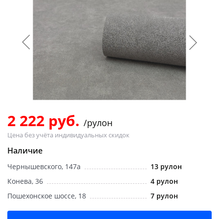
Добавляйте товары
в корзину
Оплачивайте сегодня только
25
% картой любого банка
Получайте товар
выбранный способом
2 222 руб.
/рулон
Цена без учёта индивидуальных скидок
Оставшиеся
75
% будут
Наличие
списываться
с вашей карты
Чернышевского, 147а
13 рулон
по
25
%
каждые 2 недели
Конева, 36
4 рулон
Пошехонское шоссе, 18
7 рулон
Подробнее