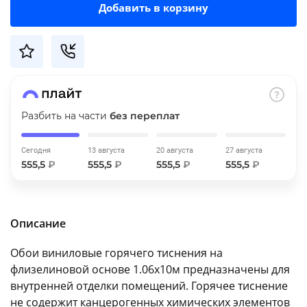
Добавить в корзину
об оплате Плайтом
Остались вопросы?
25
8 800 302-02-51
Разбить на части
без переплат
plait.ru
раз в 2
недели
Сегодня
13 августа
20 августа
27 августа
555,5
₽
555,5
₽
555,5
₽
555,5
₽
Описание
Обои виниловые горячего тиснения на
флизелиновой основе 1.06х10м предназначены для
внутренней отделки помещений. Горячее тиснение
не содержит канцерогенных химических элементов