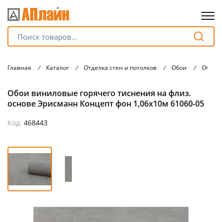
Для клиентов всех банков
Главная
/
Каталог
/
Отделка стен и потолков
/
Обои
/
Обои 
Разбейте
Обои виниловые горячего тиснения на флиз.
оплату
на части
основе Эрисманн Концепт фон 1,06х10м 61060-05
без переплат
Код:
468443
График платежей
Сегодня
25
%