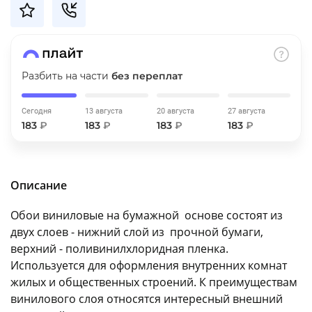
об оплате Плайтом
Разбить на части
без переплат
Остались вопросы?
25
8 800 302-02-51
Сегодня
13 августа
20 августа
27 августа
plait.ru
раз в 2
183
₽
183
₽
183
₽
183
₽
недели
Описание
Обои виниловые на бумажной основе состоят из
двух слоев - нижний слой из прочной бумаги,
верхний - поливинилхлоридная пленка.
Используется для оформления внутренних комнат
жилых и общественных строений. К преимуществам
винилового слоя относятся интересный внешний