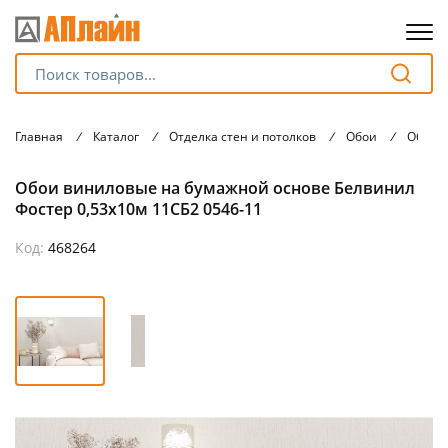
Для клиентов всех банков
Главная
/
Каталог
/
Отделка стен и потолков
/
Обои
/
Обои 
Разбейте
Обои виниловые на бумажной основе Белвинил
оплату
на части
Фостер 0,53х10м 11СБ2 0546-11
без переплат
Код:
468264
График платежей
Сегодня
25
%