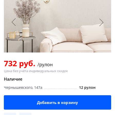
Добавляйте товары
в корзину
Оплачивайте сегодня только
25
% картой любого банка
Получайте товар
выбранный способом
732 руб.
/рулон
Цена без учёта индивидуальных скидок
Оставшиеся
75
% будут
Наличие
списываться
с вашей карты
Чернышевского, 147а
12 рулон
по
25
%
каждые 2 недели
Добавить в корзину
Подробнее