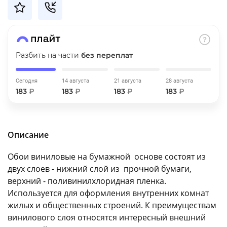
об оплате Плайтом
Разбить на части
без переплат
Остались вопросы?
25
8 800 302-02-51
Сегодня
14 августа
21 августа
28 августа
plait.ru
раз в 2
183
₽
183
₽
183
₽
183
₽
недели
Описание
Обои виниловые на бумажной основе состоят из
двух слоев - нижний слой из прочной бумаги,
верхний - поливинилхлоридная пленка.
Используется для оформления внутренних комнат
жилых и общественных строений. К преимуществам
винилового слоя относятся интересный внешний