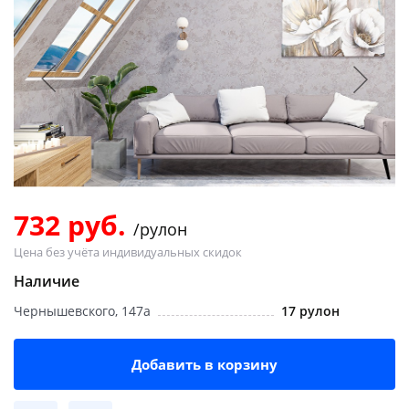
Добавляйте товары
в корзину
Оплачивайте сегодня только
25
% картой любого банка
Получайте товар
выбранный способом
732 руб.
/рулон
Цена без учёта индивидуальных скидок
Оставшиеся
75
% будут
Наличие
списываться
с вашей карты
Чернышевского, 147а
17 рулон
по
25
%
каждые 2 недели
Добавить в корзину
Подробнее