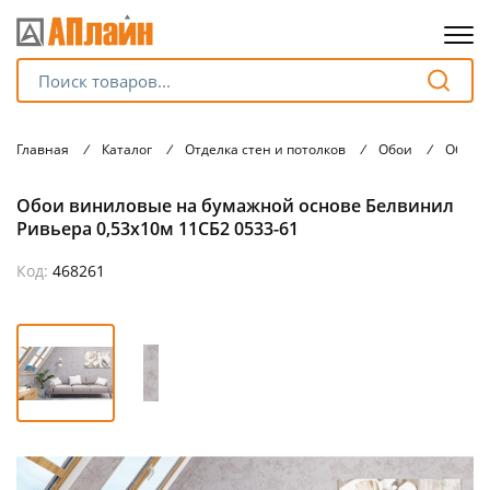
Для клиентов всех банков
Главная
/
Каталог
/
Отделка стен и потолков
/
Обои
/
Обои 
Разбейте
Обои виниловые на бумажной основе Белвинил
оплату
на части
Ривьера 0,53х10м 11СБ2 0533-61
без переплат
Код:
468261
График платежей
Сегодня
25
%