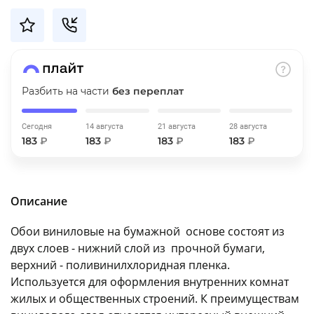
об оплате Плайтом
Остались вопросы?
25
Разбить на части
без переплат
8 800 302-02-51
plait.ru
раз в 2
Сегодня
14 августа
21 августа
28 августа
недели
183
₽
183
₽
183
₽
183
₽
Описание
Обои виниловые на бумажной основе состоят из
двух слоев - нижний слой из прочной бумаги,
верхний - поливинилхлоридная пленка.
Используется для оформления внутренних комнат
жилых и общественных строений. К преимуществам