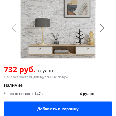
Добавляйте товары
в корзину
Оплачивайте сегодня только
25
% картой любого банка
Получайте товар
выбранный способом
732 руб.
/рулон
Цена без учёта индивидуальных скидок
Оставшиеся
75
% будут
списываться
с вашей карты
Наличие
по
25
%
каждые 2 недели
Чернышевского, 147а
4 рулон
Добавить в корзину
Подробнее