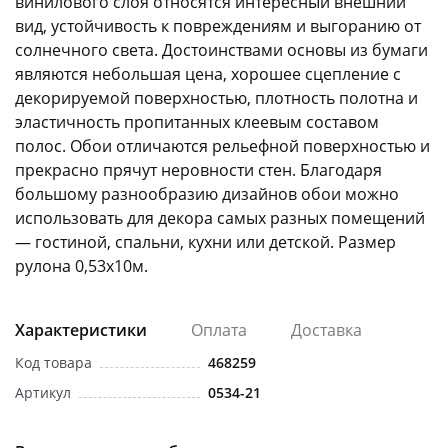
винилового слоя относятся интересный внешний
вид, устойчивость к повреждениям и выгоранию от
солнечного света. Достоинствами основы из бумаги
являются небольшая цена, хорошее сцепление с
декорируемой поверхностью, плотность полотна и
эластичность пропитанных клеевым составом
полос. Обои отличаются рельефной поверхностью и
раз в 2 недели
прекрасно прячут неровности стен. Благодаря
большому разнообразию дизайнов обои можно
использовать для декора самых разных помещений
— гостиной, спальни, кухни или детской. Размер
рулона 0,53х10м.
Характеристики
Оплата
Доставка
Код товара
468259
Артикул
0534-21