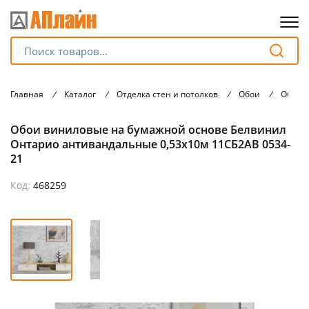
Для клиентов всех банков
Главная
/
Каталог
/
Отделка стен и потолков
/
Обои
/
Обои 
Разбейте
Обои виниловые на бумажной основе Белвинил
оплату
на части
Онтарио антивандальные 0,53х10м 11СБ2АВ 0534-
без переплат
21
Код:
468259
График платежей
Сегодня
25
%