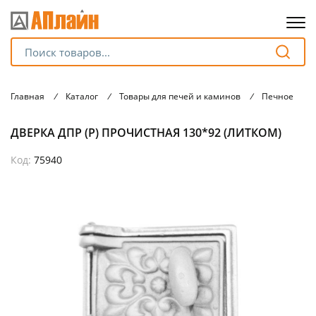
Для клиентов всех банков
Главная
/
Каталог
/
Товары для печей и каминов
/
Печное лить
Разбейте
ДВЕРКА ДПР (Р) ПРОЧИСТНАЯ 130*92 (ЛИТКОМ)
оплату
на части
без переплат
Код:
75940
График платежей
Сегодня
25
%