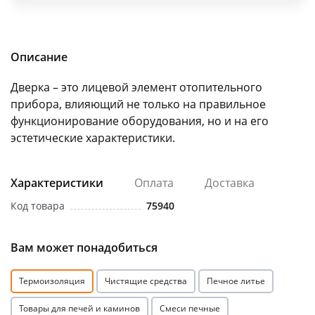
об оплате Плайтом
Описание
Дверка – это лицевой элемент отопительного
Остались вопросы?
25
8 800 302-02-51
прибора, влияющий не только на правильное
функционирование оборудования, но и на его
plait.ru
раз в 2
эстетические характеристики.
недели
Характеристики
Оплата
Доставка
Код товара
75940
Вам может понадобиться
Термоизоляция
Чистящие средства
Печное литье
Товары для печей и каминов
Смеси печные