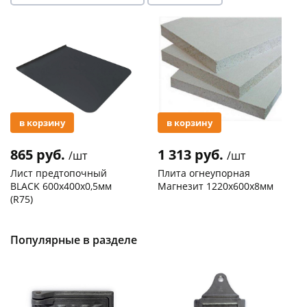
Акция
Акция
раз в 2 недели
в корзину
в корзину
865 руб.
1 313 руб.
/шт
/шт
Лист предтопочный
Плита огнеупорная
BLACK 600х400х0,5мм
Магнезит 1220х600х8мм
(R75)
Код товара
121930
Код товара
118590
Популярные в разделе