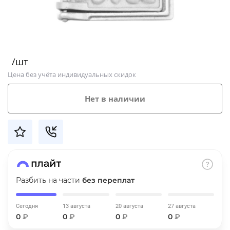
Добавляйте товары
в корзину
/шт
Оплачивайте сегодня только
Цена без учёта индивидуальных скидок
25
% картой любого банка
Нет в наличии
Получайте товар
выбранный способом
Оставшиеся
75
% будут
списываться
с вашей карты
по
25
%
каждые 2 недели
Разбить на части
без переплат
Сегодня
13 августа
20 августа
27 августа
0
₽
0
₽
0
₽
0
₽
Подробнее