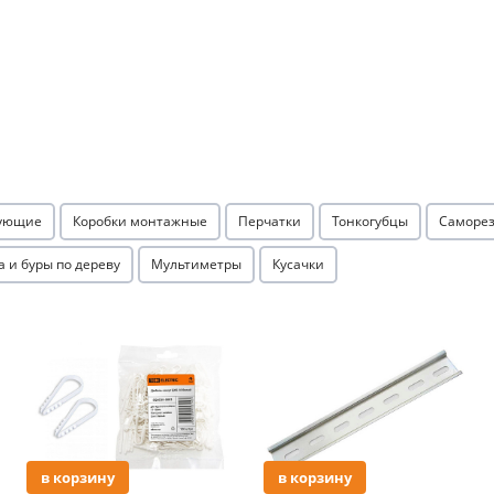
Оставшиеся
75
% будут
списываться
с вашей карты
по
25
%
каждые 2 недели
Подробнее
об оплате Плайтом
тующие
Коробки монтажные
Перчатки
Тонкогубцы
Саморез
а и буры по дереву
Мультиметры
Кусачки
25
раз в 2
Акция
Акция
Остались вопросы?
недели
8 800 302-02-51
plait.ru
в корзину
в корзину