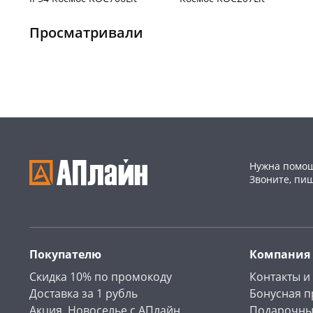
Чернышевского,
2
Чернышевского,
2
147а
шт
147а
шт
Просматривали
Конева, 36
2 шт
Конева, 36
3 шт
Пошехонское ш, 18
3 шт
Пошехонское ш, 18
3 шт
Код товара
37822
Код товара
37823
Нужна помощ
Звоните, пи
Покупателю
Компания
Скидка 10% по промокоду
Контакты и
Доставка за 1 рубль
Бонусная 
Акция. Новоселье с АПлайн
Подарочны