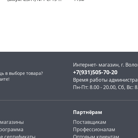
ACCU
Чернышевского,
3
Чернышевского,
1
склад
шт
склад
шт
Чернышевского,
3
Чернышевского,
3
147а
шт
147а
шт
Конева, 36
2 шт
Конева, 36
2 шт
Пошехонское ш, 18
3 шт
Пошехонское ш, 18
3 шт
Код товара
126642
Код товара
126471
Интернет- магазин, г. Воло
+7(931)505-70-20
ь в выборе товара?
шите!
Время работы администра
Пн-Пт: 8.00 - 20.00, Сб, Вс: 8
Партнёрам
 магазины
Поставщикам
программа
Профессионалам
е сертификаты
Оптовым клиентам