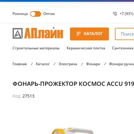
Розница
Оптом
+7 (931)
+7 (931)
8 8172 
КАТАЛОГ
8 8172 
8 8172 
Строительные материалы
Керамическая плитка
Сантехника
Главная
/
Каталог
/
Электрика
/
Фонари
/
Фонари ручн
ФОНАРЬ-ПРОЖЕКТОР КОСМОС АСCU 9191LED 
Код:
27513