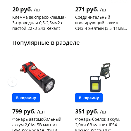
20 руб.
271 руб.
/шт
/шт
Клемма (экспресс-клемма)
Соединительный
3-проводная 0,5-2,5мм2 с
изолирующий зажим
пастой 2273-243 Rexant
СИЗ-4 желтый (3,5-11мм2)
50шт
Код товара
103195
Код товара
109176
Популярные в разделе
В корзину
В корзину
799 руб.
351 руб.
/шт
/шт
Фонарь автомобильный
Фонарь-брелок аккум.
аккум 2,0Ач 5В магнит
2,0Ач 6В магнит IP54
IP54 Космос KOC706Lit
Космос KOC207Lit