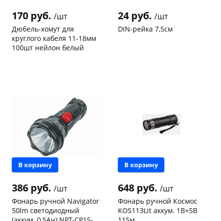
170 руб.
24 руб.
/шт
/шт
Дюбель-хомут для
DIN-рейка 7,5см
круглого кабеля 11-18мм
100шт нейлон белый
Код товара
97467
Код товара
96948
раз в 2 недели
В корзину
В корзину
386 руб.
648 руб.
/шт
/шт
Фонарь ручной Navigator
Фонарь ручной Космос
50lm светодиодный
KOS113Lit аккум. 1В+5В
(аккум. 0,5Ач) NPT-CP15-
115м