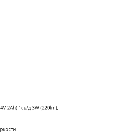
График платежей
Сегодня
25
%
Добавляйте товары
в корзину
Оплачивайте сегодня только
25
% картой любого банка
 2Ah) 1св/д 3W (220lm),
Получайте товар
выбранный способом
ркости