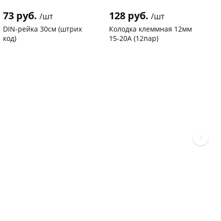
73 руб.
128 руб.
3
/шт
/шт
DIN-рейка 30см (штрих
Колодка клеммная 12мм
С
код)
15-20А (12пар)
п
С
Код товара
94102
Код товара
37577
К