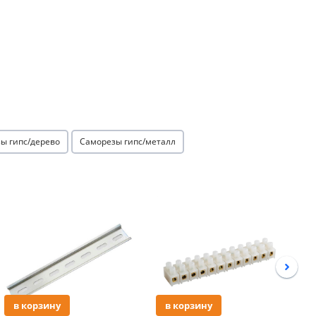
ы гипс/дерево
Саморезы гипс/металл
Акция
Акция
в корзину
в корзину