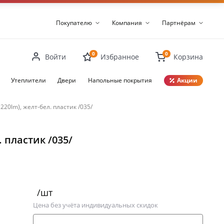
Покупателю
Компания
Партнёрам
0
0
Войти
Избранное
Корзина
Утеплители
Двери
Напольные покрытия
Акции
Закрыть
0lm), желт-бел. пластик /035/
 пластик /035/
/шт
Цена без учёта индивидуальных скидок