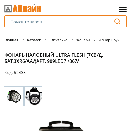
Для клиентов всех банков
Главная
/
Каталог
/
Электрика
/
Фонари
/
Фонари ручные
Разбейте
ФОНАРЬ НАЛОБНЫЙ ULTRA FLESH (7СВ/Д,
оплату
на части
БАТ.3XR6/AA/)АРТ. 909LED7 /867/
без переплат
Код:
52438
График платежей
Сегодня
25
%