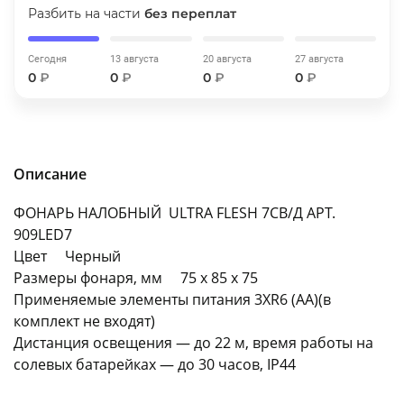
Разбить на части
без переплат
об оплате Плайтом
Сегодня
13 августа
20 августа
27 августа
0
₽
0
₽
0
₽
0
₽
Остались вопросы?
25
8 800 302-02-51
plait.ru
раз в 2
Описание
недели
ФОНАРЬ НАЛОБНЫЙ ULTRA FLESH 7СВ/Д АРТ.
909LED7
Цвет Черный
Размеры фонаря, мм 75 x 85 x 75
Применяемые элементы питания 3XR6 (AA)(в
комплект не входят)
Дистанция освещения — до 22 м, время работы на
солевых батарейках — до 30 часов, IP44