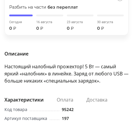
об оплате Плайтом
Разбить на части
без переплат
Сегодня
16 августа
23 августа
30 августа
0
₽
0
₽
0
₽
0
₽
Остались вопросы?
25
8 800 302-02-51
plait.ru
раз в 2
Описание
недели
Настоящий налобный прожектор! 5 Вт — самый
яркий «налобник» в линейке. Заряд от любого USB —
больше никаких «специальных зарядок».
Характеристики
Оплата
Доставка
Код товара
95242
Артикул поставщика
197