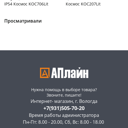
IP54 Космос KOC706Lit
Космос KOC207Lit
Чернышевского,
2
Чернышевского,
2
147а
шт
147а
шт
Конева, 36
2 шт
Конева, 36
3 шт
Просматривали
Пошехонское ш, 18
3 шт
Пошехонское ш, 18
3 шт
Код товара
37822
Код товара
37823
Нужна помощь в выборе товара?
Звоните, пишите!
Интернет- магазин, г. Вологда
+7(931)505-70-20
Время работы администратора
Пн-Пт: 8.00 - 20.00, Сб, Вс: 8.00 - 18.00