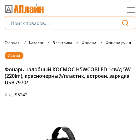
Для клиентов всех банков
Главная
/
Каталог
/
Электрика
/
Фонари
/
Фонари ручные
Разбейте
Акция
оплату
на части
Фонарь налобный КОСМОС H5WCOBLED 1св/д 5W
без переплат
(220lm), красночерный/пластик, встроен. зарядка
USB /970/
Код:
95242
График платежей
Сегодня
25
%