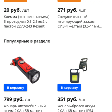
20 руб.
271 руб.
/шт
/шт
Клемма (экспресс-клемма)
Соединительный
3-проводная 0,5-2,5мм2 с
изолирующий зажим
пастой 2273-243 Rexant
СИЗ-4 желтый (3,5-11мм2)
50шт
Код товара
103195
Код товара
109176
Популярные в разделе
В корзину
В корзину
799 руб.
351 руб.
/шт
/шт
Фонарь автомобильный
Фонарь-брелок аккум.
аккум 2,0Ач 5В магнит
2,0Ач 6В магнит IP54