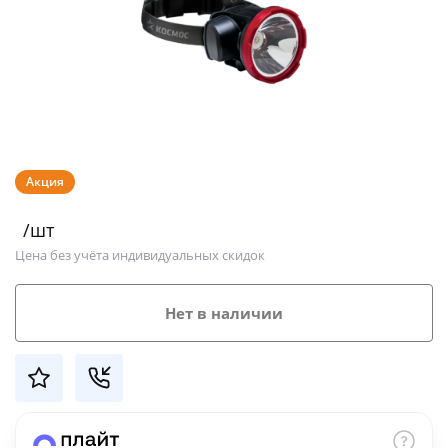
Добавляйте товары
в корзину
Оплачивайте сегодня только
25
% картой любого банка
Акция
Получайте товар
/шт
выбранный способом
Цена без учёта индивидуальных скидок
Оставшиеся
75
% будут
Нет в наличии
списываться
с вашей карты
по
25
%
каждые 2 недели
Подробнее