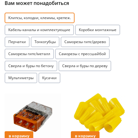
Вам может понадобиться
Клипсы, колодки, клеммы, крепеж.
Кабель-каналы и комплектующие
Коробки монтажные
Перчатки
Тонкогубцы
Саморезы гипс/дерево
раз в 2 недели
Саморезы гипс/металл
Саморезы с прессшайбой
Сверла и буры по бетону
Сверла и буры по дереву
Мультиметры
Кусачки
Акция
Акция
в корзину
в корзину