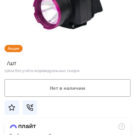
Добавляйте товары
в корзину
Оплачивайте сегодня только
25
% картой любого банка
Акция
/шт
Получайте товар
Цена без учёта индивидуальных скидок
выбранный способом
Нет в наличии
Оставшиеся
75
% будут
списываться
с вашей карты
по
25
%
каждые 2 недели
Подробнее