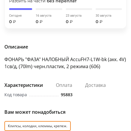
Разбить на части
без переплат
об оплате Плайтом
Сегодня
16 августа
23 августа
30 августа
0
₽
0
₽
0
₽
0
₽
Остались вопросы?
25
8 800 302-02-51
Описание
plait.ru
раз в 2
недели
ФОНАРЬ "ФАЗА" НАЛОБНЫЙ AccuFH7-L1W-bk (акк. 4V)
1св/д, (70lm) черн.пластик, 2 режима (606)
Характеристики
Оплата
Доставка
Код товара
95883
Вам может понадобиться
Клипсы, колодки, клеммы, крепеж.