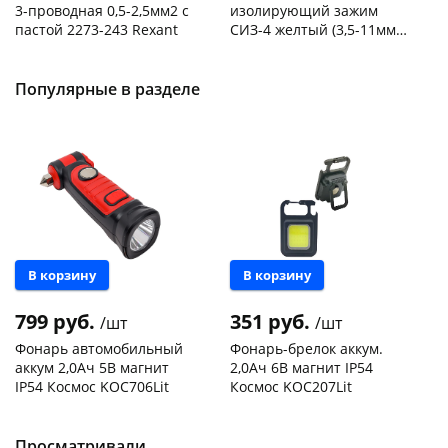
3-проводная 0,5-2,5мм2 с
изолирующий зажим
пастой 2273-243 Rexant
СИЗ-4 желтый (3,5-11мм2)
50шт
Код товара
103195
Код товара
109176
Популярные в разделе
В корзину
В корзину
799 руб.
351 руб.
/шт
/шт
Фонарь автомобильный
Фонарь-брелок аккум.
аккум 2,0Ач 5В магнит
2,0Ач 6В магнит IP54
IP54 Космос KOC706Lit
Космос KOC207Lit
Чернышевского,
2
Чернышевского,
2
147а
шт
147а
шт
Конева, 36
2 шт
Конева, 36
3 шт
Просматривали