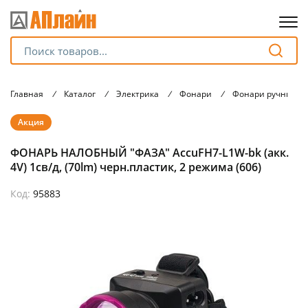
Для клиентов всех банков
Главная
/
Каталог
/
Электрика
/
Фонари
/
Фонари ручные
Разбейте
Акция
оплату
на части
ФОНАРЬ НАЛОБНЫЙ "ФАЗА" AccuFH7-L1W-bk (акк.
без переплат
4V) 1св/д, (70lm) черн.пластик, 2 режима (606)
Код:
95883
График платежей
Сегодня
25
%