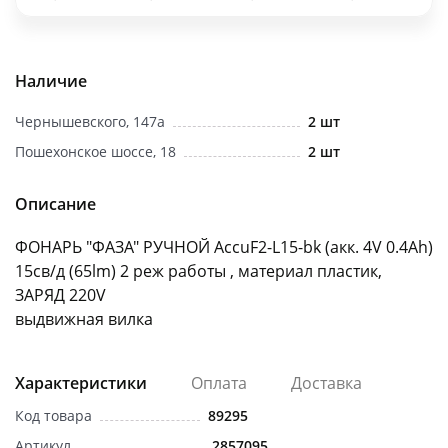
об оплате Плайтом
Наличие
Чернышевского, 147а
2 шт
Остались вопросы?
25
8 800 302-02-51
Пошехонское шоссе, 18
2 шт
plait.ru
раз в 2
недели
Описание
ФОНАРЬ "ФАЗА" РУЧНОЙ AccuF2-L15-bk (акк. 4V 0.4Ah)
15св/д (65lm) 2 реж работы , материал пластик,
ЗАРЯД 220V
выдвижная вилка
Характеристики
Оплата
Доставка
Код товара
89295
Артикул
.2857095