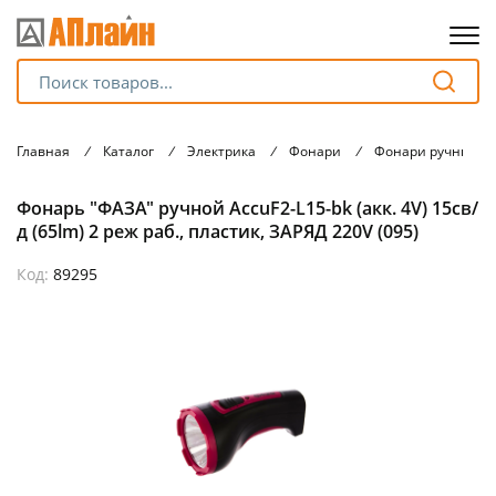
Для клиентов всех банков
Главная
/
Каталог
/
Электрика
/
Фонари
/
Фонари ручные
Разбейте
Фонарь "ФАЗА" ручной AccuF2-L15-bk (акк. 4V) 15св/
оплату
на части
д (65lm) 2 реж раб., пластик, ЗАРЯД 220V (095)
без переплат
Код:
89295
График платежей
Сегодня
25
%