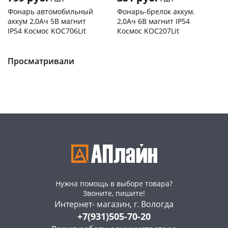
Фонарь автомобильный
Фонарь-брелок аккум.
аккум 2,0Ач 5В магнит
2,0Ач 6В магнит IP54
IP54 Космос KOC706Lit
Космос KOC207Lit
Чернышевского,
2
Чернышевского,
2
147а
шт
147а
шт
Конева, 36
2 шт
Конева, 36
3 шт
Просматривали
Пошехонское ш, 18
3 шт
Пошехонское ш, 18
3 шт
Код товара
37822
Код товара
37823
Нужна помощь в выборе товара?
Звоните, пишите!
Интернет- магазин, г. Вологда
+7(931)505-70-20