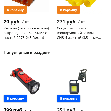
в корзину
в корзину
20 руб.
271 руб.
/шт
/шт
Клемма (экспресс-клемма)
Соединительный
3-проводная 0,5-2,5мм2 с
изолирующий зажим
пастой 2273-243 Rexant
СИЗ-4 желтый (3,5-11мм2)
50шт
Код товара
103195
Код товара
109176
Популярные в разделе
В корзину
В корзину
799 руб.
351 руб.
/шт
/шт