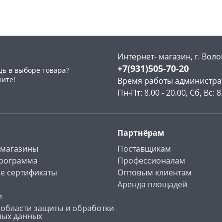
Пошехонское ш, 18
3 шт
Пошехонское ш, 18
3 шт
Код товара
126642
Код товара
126471
Интернет- магазин, г. Воло
+7(931)505-70-20
ь в выборе товара?
шите!
Время работы администра
Пн-Пт: 8.00 - 20.00, Сб, Вс: 8
Партнёрам
 магазины
Поставщикам
программа
Профессионалам
е сертификаты
Оптовым клиентам
Аренда площадей
и
 области защиты и обработки
ных данных