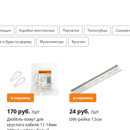
Оставшиеся
75
% будут
списываться
с вашей карты
по
25
%
каждые 2 недели
тующие
Коробки монтажные
Перчатки
Тонкогубцы
Саморез
а и буры по дереву
Мультиметры
Кусачки
Подробнее
об оплате Плайтом
Акция
Акция
25
раз в 2
Остались вопросы?
недели
8 800 302-02-51
в корзину
в корзину
plait.ru
170 руб.
24 руб.
/шт
/шт
Дюбель-хомут для
DIN-рейка 7,5см
круглого кабеля 11-18мм