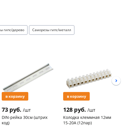
ы гипс/дерево
Саморезы гипс/металл
Акция
Акция
в корзину
в корзину
73 руб.
128 руб.
3
/шт
/шт
DIN-рейка 30см (штрих
Колодка клеммная 12мм
С
код)
15-20А (12пар)
п