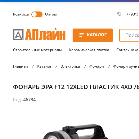
Розница
Оптом
+7 (931)
+7 (931)
8 8172 
КАТАЛОГ
8 8172 
8 8172 
Строительные материалы
Керамическая плитка
Сантехника
Главная
/
Каталог
/
Электрика
/
Фонари
/
Фонари ручн
ФОНАРЬ ЭРА F12 12ХLED ПЛАСТИК 4ХD /8
Код:
46734