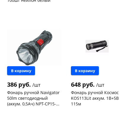
100шт нейлон белый
Код товара
97467
Код товара
96948
раз в 2 недели
В корзину
В корзину
386 руб.
648 руб.
/шт
/шт
Фонарь ручной Navigator
Фонарь ручной Космос
50lm светодиодный
KOS113Lit аккум. 1В+5В
(аккум. 0,5Ач) NPT-CP15-
115м
ACCU
Чернышевского,
3
Чернышевского,
1
склад
шт
склад
шт
Чернышевского,
3
Чернышевского,
3
147а
шт
147а
шт
Конева, 36
2 шт
Конева, 36
2 шт