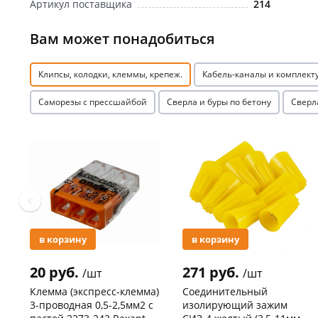
Артикул поставщика
214
Вам может понадобиться
Клипсы, колодки, клеммы, крепеж.
Кабель-каналы и комплек
Саморезы с прессшайбой
Сверла и буры по бетону
Сверл
Акция
Акция
в корзину
в корзину
20 руб.
271 руб.
/шт
/шт
Клемма (экспресс-клемма)
Соединительный
3-проводная 0,5-2,5мм2 с
изолирующий зажим