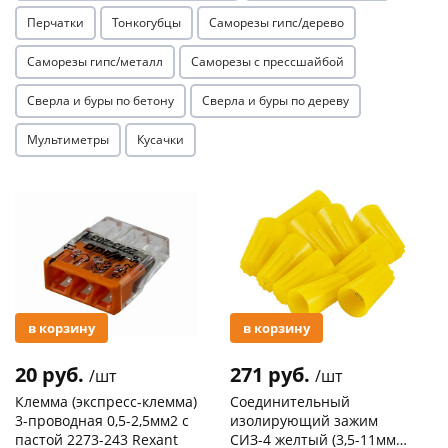
Перчатки
Тонкогубцы
Саморезы гипс/дерево
Саморезы гипс/металл
Саморезы с прессшайбой
Сверла и буры по бетону
Сверла и буры по дереву
Мультиметры
Кусачки
раз в 2 недели
Акция
Акция
в корзину
в корзину
20 руб.
271 руб.
/шт
/шт
Клемма (экспресс-клемма)
Соединительный
3-проводная 0,5-2,5мм2 с
изолирующий зажим
пастой 2273-243 Rexant
СИЗ-4 желтый (3,5-11мм2)