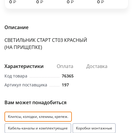
0
₽
0
₽
0
₽
0
₽
об оплате Плайтом
Описание
Остались вопросы?
25
СВЕТИЛЬНИК СТАРТ СТ03 КРАСНЫЙ
8 800 302-02-51
(НА ПРИЩЕПКЕ)
plait.ru
раз в 2
недели
Характеристики
Оплата
Доставка
Код товара
76365
Артикул поставщика
197
Вам может понадобиться
Клипсы, колодки, клеммы, крепеж.
Кабель-каналы и комплектующие
Коробки монтажные