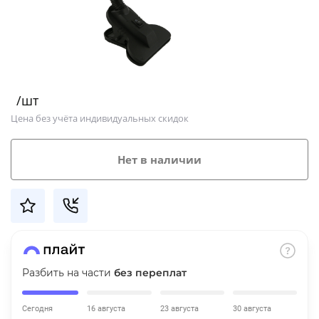
Добавляйте товары
в корзину
Оплачивайте сегодня только
/шт
25
% картой любого банка
Цена без учёта индивидуальных скидок
Получайте товар
Нет в наличии
выбранный способом
Оставшиеся
75
% будут
списываться
с вашей карты
по
25
%
каждые 2 недели
Разбить на части
без переплат
Сегодня
16 августа
23 августа
30 августа
Подробнее