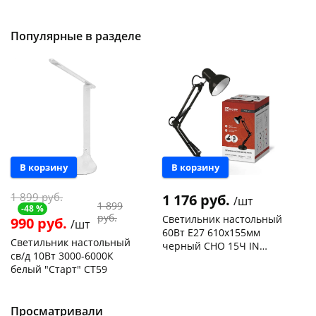
50шт
Код товара
103195
Код товара
109176
Популярные в разделе
Акция
В корзину
В корзину
1 899 руб.
1 176 руб.
/шт
1 899
-48 %
руб.
Светильник настольный
990 руб.
/шт
60Вт Е27 610x155мм
Светильник настольный
черный СНО 15Ч IN
св/д 10Вт 3000-6000К
HOME 4690612012902
Чернышевского,
2
белый "Старт" СТ59
склад
шт
Чернышевского,
2
Чернышевского,
1
147а
шт
147а
шт
Конева, 36
2 шт
Просматривали
Код товара
466336