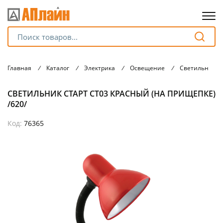
Для клиентов всех банков
Главная
/
Каталог
/
Электрика
/
Освещение
/
Светильники
Разбейте
СВЕТИЛЬНИК СТАРТ СТ03 КРАСНЫЙ (НА ПРИЩЕПКЕ)
оплату
на части
/620/
без переплат
Код:
76365
График платежей
Сегодня
25
%