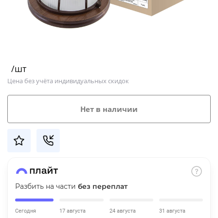
Добавляйте товары
в корзину
Оплачивайте сегодня только
/шт
25
% картой любого банка
Цена без учёта индивидуальных скидок
Получайте товар
Нет в наличии
выбранный способом
Оставшиеся
75
% будут
списываться
с вашей карты
по
25
%
каждые 2 недели
Разбить на части
без переплат
Сегодня
17 августа
24 августа
31 августа
Подробнее