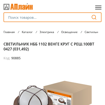
Для клиентов всех банков
Главная
/
Каталог
/
Электрика
/
Освещение
/
Светильники
Разбейте
СВЕТИЛЬНИК НББ 1102 ВЕНГЕ КРУГ С РЕШ.100ВТ
оплату
на части
0427 (031,492)
без переплат
Код:
90885
График платежей
Сегодня
25
%