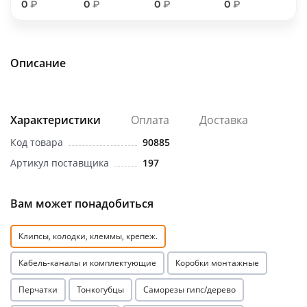
0
₽
0
₽
0
₽
0
₽
об оплате Плайтом
Описание
Остались вопросы?
25
8 800 302-02-51
plait.ru
Характеристики
Оплата
Доставка
раз в 2
недели
Код товара
90885
Артикул поставщика
197
Вам может понадобиться
Клипсы, колодки, клеммы, крепеж.
Кабель-каналы и комплектующие
Коробки монтажные
Перчатки
Тонкогубцы
Саморезы гипс/дерево