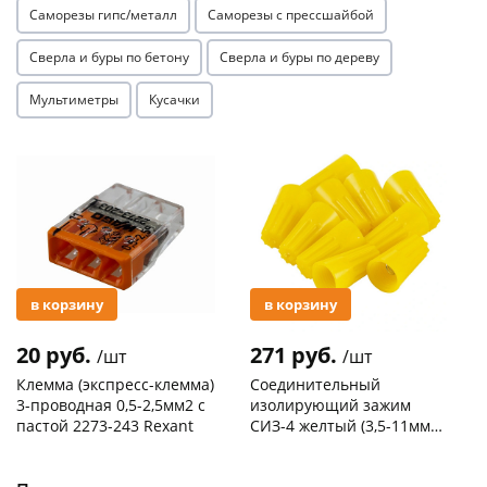
Саморезы гипс/металл
Саморезы с прессшайбой
Сверла и буры по бетону
Сверла и буры по дереву
Мультиметры
Кусачки
Акция
Акция
раз в 2 недели
в корзину
в корзину
20 руб.
271 руб.
/шт
/шт
Клемма (экспресс-клемма)
Соединительный
3-проводная 0,5-2,5мм2 с
изолирующий зажим
пастой 2273-243 Rexant
СИЗ-4 желтый (3,5-11мм2)
50шт
Код товара
103195
Код товара
109176