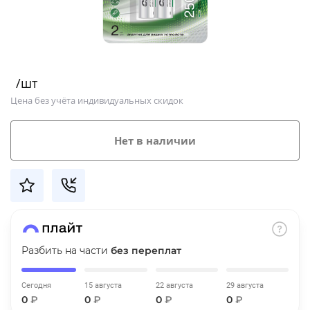
Добавляйте товары
в корзину
/шт
Оплачивайте сегодня только
Цена без учёта индивидуальных скидок
25
% картой любого банка
Нет в наличии
Получайте товар
выбранный способом
Оставшиеся
75
% будут
списываться
с вашей карты
по
25
%
каждые 2 недели
Разбить на части
без переплат
Сегодня
15 августа
22 августа
29 августа
0
₽
0
₽
0
₽
0
₽
Подробнее