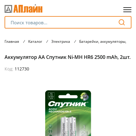
Для клиентов всех банков
Главная
/
Каталог
/
Электрика
/
Батарейки, аккумуляторы, зар
Разбейте
Аккумулятор АА Спутник Ni-MH HR6 2500 mAh, 2шт.
оплату
на части
без переплат
Код:
112730
График платежей
Сегодня
25
%