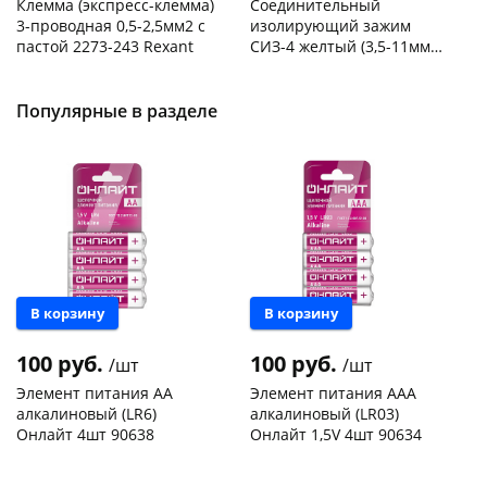
Клемма (экспресс-клемма)
Соединительный
3-проводная 0,5-2,5мм2 с
изолирующий зажим
пастой 2273-243 Rexant
СИЗ-4 желтый (3,5-11мм2)
50шт
Код товара
103195
Код товара
109176
Популярные в разделе
В корзину
В корзину
100 руб.
100 руб.
/шт
/шт
Элемент питания АА
Элемент питания ААА
алкалиновый (LR6)
алкалиновый (LR03)
Онлайт 4шт 90638
Онлайт 1,5V 4шт 90634
Чернышевского,
9
Чернышевского,
98
склад
шт
склад
шт