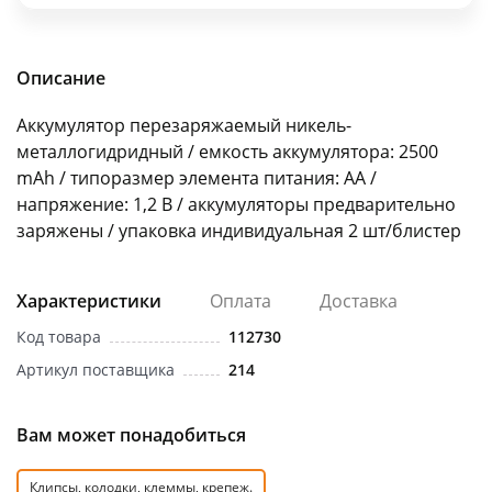
об оплате Плайтом
Описание
Аккумулятор перезаряжаемый никель-
Остались вопросы?
25
металлогидридный / емкость аккумулятора: 2500
8 800 302-02-51
mAh / типоразмер элемента питания: AA /
plait.ru
раз в 2
напряжение: 1,2 В / аккумуляторы предварительно
недели
заряжены / упаковка индивидуальная 2 шт/блистер
Характеристики
Оплата
Доставка
Код товара
112730
Артикул поставщика
214
Вам может понадобиться
Клипсы, колодки, клеммы, крепеж.