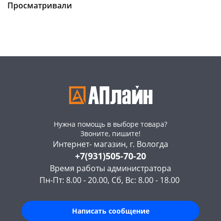
Чернышевского,
6
Чернышевского,
10
Просматривали
147а
шт
147а
шт
Конева, 36
9 шт
Конева, 36
15 шт
Пошехонское ш, 18
28 шт
Пошехонское ш, 18
24 шт
Код товара
463630
Код товара
463631
Нужна помощь в выборе товара?
Звоните, пишите!
Интернет- магазин, г. Вологда
+7(931)505-70-20
Время работы администратора
Пн-Пт: 8.00 - 20.00, Сб, Вс: 8.00 - 18.00
Написать сообщение