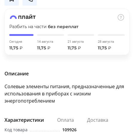
об оплате Плайтом
Разбить на части
без переплат
Остались вопросы?
25
Сегодня
14 августа
21 августа
28 августа
8 800 302-02-51
11,75
₽
11,75
₽
11,75
₽
11,75
₽
plait.ru
раз в 2
недели
Описание
Солевые элементы питания, предназначенные для
использования в приборах с низким
энергопотреблением
Характеристики
Оплата
Доставка
Код товара
109926