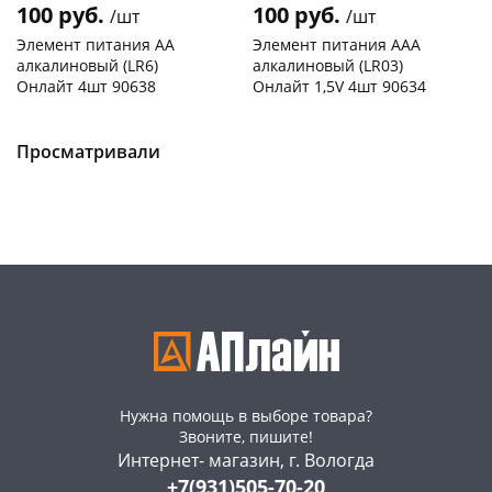
100 руб.
100 руб.
/шт
/шт
Элемент питания АА
Элемент питания ААА
алкалиновый (LR6)
алкалиновый (LR03)
Онлайт 4шт 90638
Онлайт 1,5V 4шт 90634
Чернышевского,
9
Чернышевского,
98
склад
шт
склад
шт
Чернышевского,
6
Чернышевского,
10
Просматривали
147а
шт
147а
шт
Конева, 36
11 шт
Конева, 36
17 шт
Пошехонское ш, 18
29 шт
Пошехонское ш, 18
25 шт
Код товара
463630
Код товара
463631
Нужна помощь в выборе товара?
Звоните, пишите!
Интернет- магазин, г. Вологда
+7(931)505-70-20