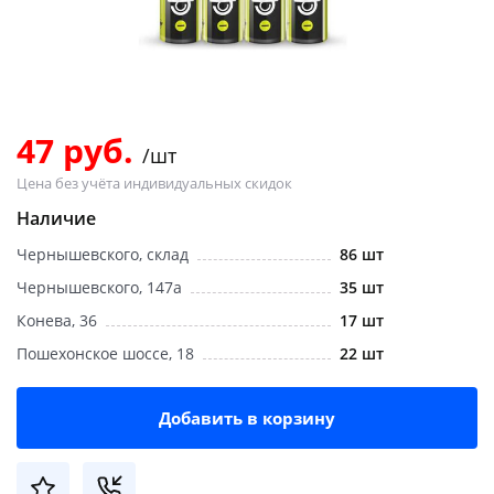
Добавляйте товары
в корзину
Оплачивайте сегодня только
47 руб.
/шт
25
% картой любого банка
Цена без учёта индивидуальных скидок
Наличие
Получайте товар
Чернышевского, склад
86 шт
выбранный способом
Чернышевского, 147а
35 шт
Конева, 36
17 шт
Оставшиеся
75
% будут
Пошехонское шоссе, 18
22 шт
списываться
с вашей карты
по
25
%
каждые 2 недели
Добавить в корзину
Подробнее