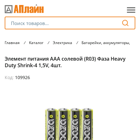
Для клиентов всех банков
Главная
/
Каталог
/
Электрика
/
Батарейки, аккумуляторы, зар
Разбейте
Элемент питания ААА солевой (R03) Фаза Heavy
оплату
на части
Duty Shrink-4 1,5V, 4шт.
без переплат
Код:
109926
График платежей
Сегодня
25
%