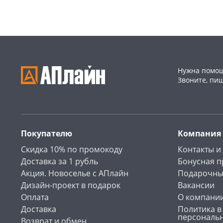
Пошехонское ш, 18
29 шт
Пошехонское ш, 18
25 шт
Код товара
463630
Код товара
463631
Нужна помощ
Звоните, пи
Покупателю
Компания
Скидка 10% по промокоду
Контакты и
Доставка за 1 рубль
Бонусная 
Акция. Новоселье с АПлайн
Подарочны
Дизайн-проект в подарок
Вакансии
Оплата
О компани
Доставка
Политика в
персональ
Возврат и обмен