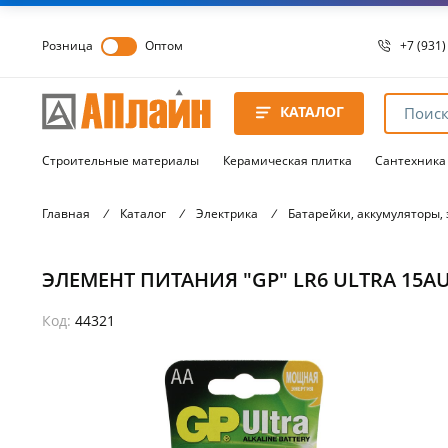
Розница
Оптом
+7 (931)
+7 (931)
8 8172 
КАТАЛОГ
8 8172 
8 8172 
Строительные материалы
Керамическая плитка
Сантехника
Главная
/
Каталог
/
Электрика
/
Батарейки, аккумуляторы,
ЭЛЕМЕНТ ПИТАНИЯ "GP" LR6 ULTRA 15AU
Код:
44321