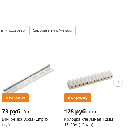
ы гипс/дерево
Саморезы гипс/металл
Акция
Акция
в корзину
в корзину
73 руб.
128 руб.
3
/шт
/шт
DIN-рейка 30см (штрих
Колодка клеммная 12мм
С
код)
15-20А (12пар)
п