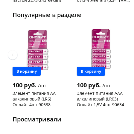
пастой 2273-243 Rexant
СИЗ-4 желтый (3,5-11мм2)
50шт
Код товара
103195
Код товара
109176
Популярные в разделе
В корзину
В корзину
100 руб.
100 руб.
/шт
/шт
Элемент питания АА
Элемент питания ААА
алкалиновый (LR6)
алкалиновый (LR03)
Онлайт 4шт 90638
Онлайт 1,5V 4шт 90634
Чернышевского,
9
Чернышевского,
98
склад
шт
склад
шт
Просматривали
Чернышевского,
6
Чернышевского,
10
147а
шт
147а
шт
Конева, 36
11 шт
Конева, 36
17 шт