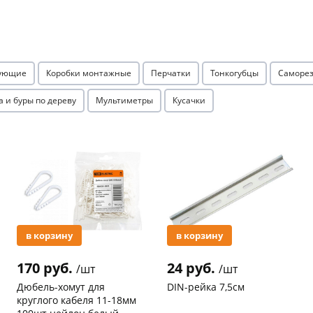
Оставшиеся
75
% будут
списываться
с вашей карты
по
25
%
каждые 2 недели
тующие
Коробки монтажные
Перчатки
Тонкогубцы
Саморез
а и буры по дереву
Мультиметры
Кусачки
Подробнее
об оплате Плайтом
Акция
Акция
25
раз в 2
Остались вопросы?
недели
8 800 302-02-51
в корзину
в корзину
plait.ru
170 руб.
24 руб.
/шт
/шт
Дюбель-хомут для
DIN-рейка 7,5см
круглого кабеля 11-18мм