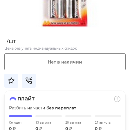
Добавляйте товары
в корзину
Оплачивайте сегодня только
/шт
25
% картой любого банка
Цена без учёта индивидуальных скидок
Получайте товар
Нет в наличии
выбранный способом
Оставшиеся
75
% будут
списываться
с вашей карты
по
25
%
каждые 2 недели
Разбить на части
без переплат
Сегодня
13 августа
20 августа
27 августа
Подробнее
0
₽
0
₽
0
₽
0
₽