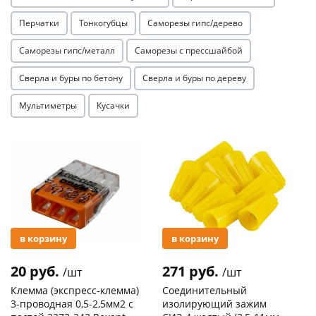
Перчатки
Тонкогубцы
Саморезы гипс/дерево
Саморезы гипс/металл
Саморезы с прессшайбой
Сверла и буры по бетону
Сверла и буры по дереву
Мультиметры
Кусачки
раз в 2 недели
Акция
Акция
в корзину
в корзину
20 руб.
271 руб.
/шт
/шт
Клемма (экспресс-клемма)
Соединительный
3-проводная 0,5-2,5мм2 с
изолирующий зажим