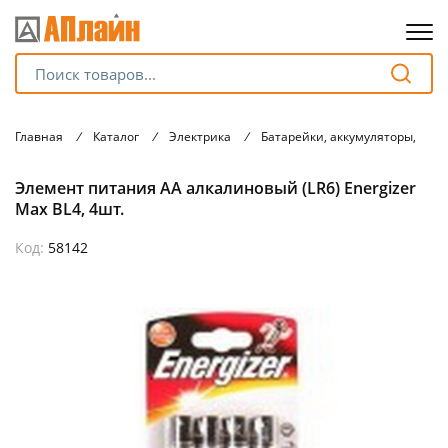
Для клиентов всех банков
Главная
/
Каталог
/
Электрика
/
Батарейки, аккумуляторы, зар
Разбейте
Элемент питания АА алкалиновый (LR6) Energizer
оплату
на части
Max BL4, 4шт.
без переплат
Код:
58142
График платежей
Сегодня
25
%