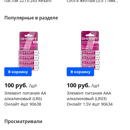
пастой 2273-243 Rexant
СИЗ-4 желтый (3,5-11мм2)
50шт
Код товара
103195
Код товара
109176
Популярные в разделе
В корзину
В корзину
100 руб.
100 руб.
/шт
/шт
Элемент питания АА
Элемент питания ААА
алкалиновый (LR6)
алкалиновый (LR03)
Онлайт 4шт 90638
Онлайт 1,5V 4шт 90634
Чернышевского,
9
Чернышевского,
98
склад
шт
склад
шт
Чернышевского,
6
Чернышевского,
10
Просматривали
147а
шт
147а
шт
Конева, 36
11 шт
Конева, 36
18 шт