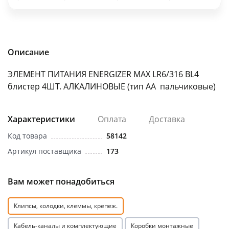
об оплате Плайтом
Описание
Остались вопросы?
25
ЭЛЕМЕНТ ПИТАНИЯ ENERGIZER MAX LR6/316 BL4
8 800 302-02-51
блистер 4ШТ. АЛКАЛИНОВЫЕ (тип АА пальчиковые)
plait.ru
раз в 2
недели
Характеристики
Оплата
Доставка
Код товара
58142
Артикул поставщика
173
Вам может понадобиться
Клипсы, колодки, клеммы, крепеж.
Кабель-каналы и комплектующие
Коробки монтажные