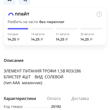
об оплате Плайтом
Разбить на части
без переплат
Остались вопросы?
25
Сегодня
14 августа
21 августа
28 августа
8 800 302-02-51
14,25
₽
14,25
₽
14,25
₽
14,25
₽
plait.ru
раз в 2
недели
Описание
ЭЛЕМЕНТ ПИТАНИЯ ТРОФИ 1,5В R03/286
БЛИСТЕР 4ШТ ВИД СОЛЕВОЙ
(тип ААА мизинчик)
Характеристики
Оплата
Доставка
Код товара
25192