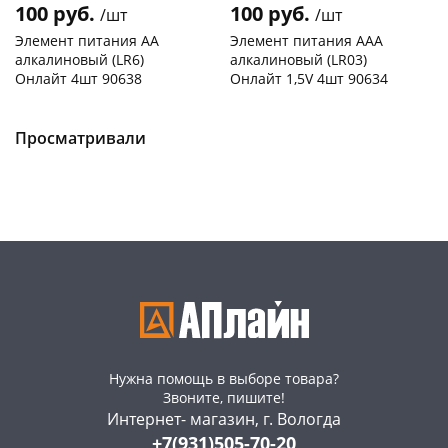
100 руб.
100 руб.
/шт
/шт
Элемент питания АА
Элемент питания ААА
алкалиновый (LR6)
алкалиновый (LR03)
Онлайт 4шт 90638
Онлайт 1,5V 4шт 90634
Чернышевского,
9
Чернышевского,
98
склад
шт
склад
шт
Чернышевского,
6
Чернышевского,
10
Просматривали
147а
шт
147а
шт
Конева, 36
11 шт
Конева, 36
17 шт
Пошехонское ш, 18
29 шт
Пошехонское ш, 18
25 шт
Код товара
463630
Код товара
463631
Нужна помощь в выборе товара?
Звоните, пишите!
Интернет- магазин, г. Вологда
+7(931)505-70-20