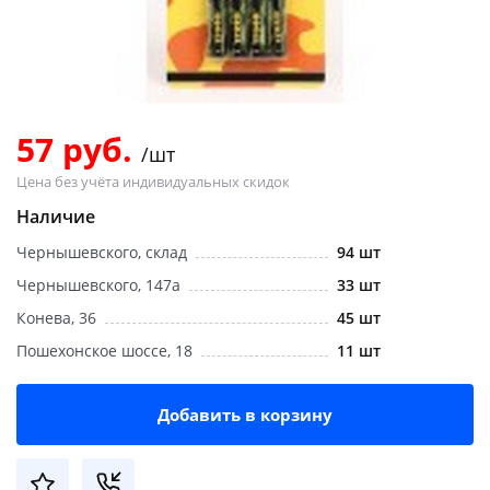
Добавляйте товары
в корзину
Оплачивайте сегодня только
57 руб.
/шт
25
% картой любого банка
Цена без учёта индивидуальных скидок
Наличие
Получайте товар
Чернышевского, склад
94 шт
выбранный способом
Чернышевского, 147а
33 шт
Конева, 36
45 шт
Оставшиеся
75
% будут
Пошехонское шоссе, 18
11 шт
списываться
с вашей карты
по
25
%
каждые 2 недели
Добавить в корзину
Подробнее