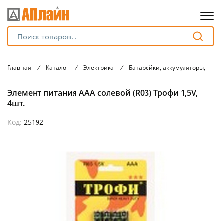
Для клиентов всех банков
Главная
/
Каталог
/
Электрика
/
Батарейки, аккумуляторы, зар
Разбейте
Элемент питания ААА солевой (R03) Трофи 1,5V,
оплату
на части
4шт.
без переплат
Код:
25192
График платежей
Сегодня
25
%