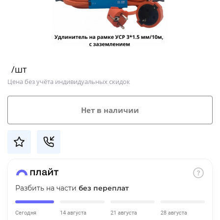
Добавляйте товары
в корзину
Оплачивайте сегодня только
/шт
25
% картой любого банка
Цена без учёта индивидуальных скидок
Получайте товар
Нет в наличии
выбранный способом
Оставшиеся
75
% будут
списываться
с вашей карты
по
25
%
каждые 2 недели
Разбить на части
без переплат
Сегодня
14 августа
21 августа
28 августа
Подробнее