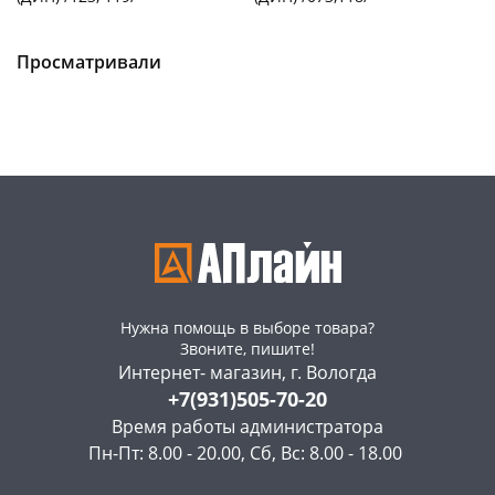
Чернышевского,
2
Чернышевского,
2
склад
шт
147а
шт
Чернышевского,
2
Конева, 36
1 шт
Просматривали
147а
шт
Пошехонское ш, 18
2 шт
Пошехонское ш, 18
2 шт
Код товара
55983
Код товара
56294
Нужна помощь в выборе товара?
Звоните, пишите!
Интернет- магазин, г. Вологда
+7(931)505-70-20
Время работы администратора
Пн-Пт: 8.00 - 20.00, Сб, Вс: 8.00 - 18.00