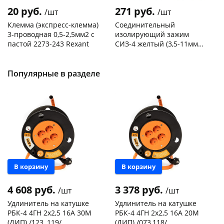
20 руб.
271 руб.
/шт
/шт
Клемма (экспресс-клемма)
Соединительный
3-проводная 0,5-2,5мм2 с
изолирующий зажим
пастой 2273-243 Rexant
СИЗ-4 желтый (3,5-11мм2)
50шт
Код товара
103195
Код товара
109176
Популярные в разделе
В корзину
В корзину
4 608 руб.
3 378 руб.
/шт
/шт
Удлинитель на катушке
Удлинитель на катушке
РБК-4 4ГН 2х2,5 16А 30М
РБК-4 4ГН 2х2,5 16А 20М
(ДИП) /123, 119/
(ДИП) /073,118/