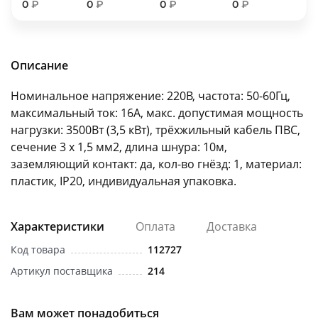
0
₽
0
₽
0
₽
0
₽
об оплате Плайтом
Описание
Остались вопросы?
25
Номинальное напряжение: 220В, частота: 50-60Гц,
8 800 302-02-51
максимальный ток: 16А, макс. допустимая мощность
plait.ru
раз в 2
нагрузки: 3500Вт (3,5 кВт), трёхжильный кабель ПВС,
недели
сечение 3 х 1,5 мм2, длина шнура: 10м,
заземляющий контакт: да, кол-во гнёзд: 1, материал:
пластик, IP20, индивидуальная упаковка.
Характеристики
Оплата
Доставка
Код товара
112727
Артикул поставщика
214
Вам может понадобиться