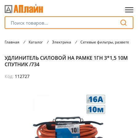
Для клиентов всех банков
Главная
/
Каталог
/
Электрика
/
Сетевые фильтры, разветвите
Разбейте
УДЛИНИТЕЛЬ СИЛОВОЙ НА РАМКЕ 1ГН 3*1,5 10М
оплату
на части
СПУТНИК /734
без переплат
Код:
112727
График платежей
Сегодня
25
%