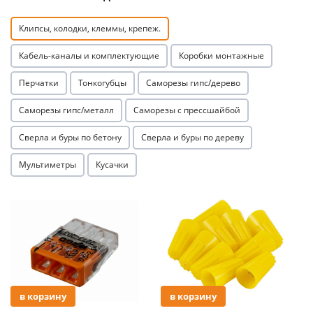
Клипсы, колодки, клеммы, крепеж.
Кабель-каналы и комплектующие
Коробки монтажные
Перчатки
Тонкогубцы
Саморезы гипс/дерево
раз в 2 недели
Саморезы гипс/металл
Саморезы с прессшайбой
Сверла и буры по бетону
Сверла и буры по дереву
Мультиметры
Кусачки
Акция
Акция
в корзину
в корзину