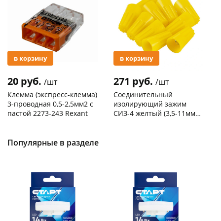
в корзину
в корзину
20 руб.
271 руб.
/шт
/шт
Клемма (экспресс-клемма)
Соединительный
3-проводная 0,5-2,5мм2 с
изолирующий зажим
пастой 2273-243 Rexant
СИЗ-4 желтый (3,5-11мм2)
50шт
Код товара
103195
Код товара
109176
Популярные в разделе