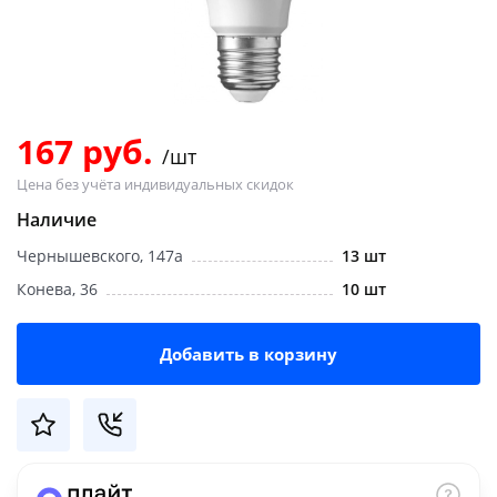
Добавляйте товары
в корзину
Оплачивайте сегодня только
167 руб.
/шт
25
% картой любого банка
Цена без учёта индивидуальных скидок
Наличие
Получайте товар
Чернышевского, 147а
13 шт
выбранный способом
Конева, 36
10 шт
Оставшиеся
75
% будут
Добавить в корзину
списываться
с вашей карты
по
25
%
каждые 2 недели
Подробнее