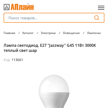
Для клиентов всех банков
Главная
/
Каталог
/
Электрика
/
Освещение
/
Лампочки
/
Разбейте
Лампа светодиод. Е27 "Jazzway" G45 11Вт 3000К
оплату
на части
теплый свет шар
без переплат
Код:
113661
График платежей
Сегодня
25
%