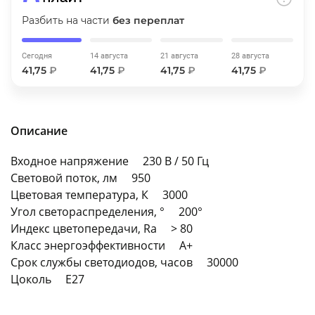
об оплате Плайтом
Разбить на части
без переплат
Сегодня
14 августа
21 августа
28 августа
41,75
₽
41,75
₽
41,75
₽
41,75
₽
Остались вопросы?
25
8 800 302-02-51
plait.ru
раз в 2
Описание
недели
Входное напряжение 230 В / 50 Гц
Световой поток, лм 950
Цветовая температура, К 3000
Угол светораспределения, ° 200°
Индекс цветопередачи, Ra > 80
Класс энергоэффективности A+
Срок службы светодиодов, часов 30000
Цоколь E27