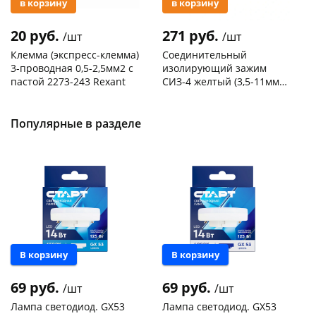
в корзину
в корзину
20 руб.
271 руб.
/шт
/шт
Клемма (экспресс-клемма)
Соединительный
3-проводная 0,5-2,5мм2 с
изолирующий зажим
пастой 2273-243 Rexant
СИЗ-4 желтый (3,5-11мм2)
50шт
Код товара
103195
Код товара
109176
Популярные в разделе
В корзину
В корзину
69 руб.
69 руб.
/шт
/шт
Лампа светодиод. GX53
Лампа светодиод. GX53