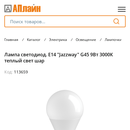
Для клиентов всех банков
Главная
/
Каталог
/
Электрика
/
Освещение
/
Лампочки
/
Разбейте
Лампа светодиод. Е14 "Jazzway" G45 9Вт 3000К
оплату
на части
теплый свет шар
без переплат
Код:
113659
График платежей
Сегодня
25
%