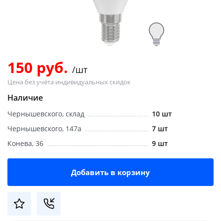
Добавляйте товары
в корзину
Оплачивайте сегодня только
150 руб.
/шт
25
% картой любого банка
Цена без учёта индивидуальных скидок
Наличие
Получайте товар
Чернышевского, склад
10 шт
выбранный способом
Чернышевского, 147а
7 шт
Конева, 36
9 шт
Оставшиеся
75
% будут
списываться
с вашей карты
по
25
%
каждые 2 недели
Добавить в корзину
Подробнее