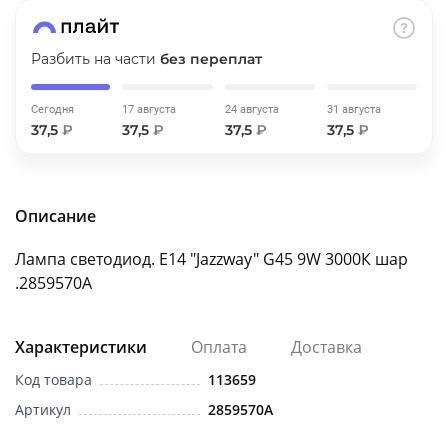
об оплате Плайтом
Разбить на части
без переплат
Сегодня
17 августа
24 августа
31 августа
Остались вопросы?
25
37,5
₽
37,5
₽
37,5
₽
37,5
₽
8 800 302-02-51
plait.ru
раз в 2
недели
Описание
Лампа светодиод. Е14 "Jazzway" G45 9W 3000К шар
.2859570A
Характеристики
Оплата
Доставка
Код товара
113659
Артикул
2859570A