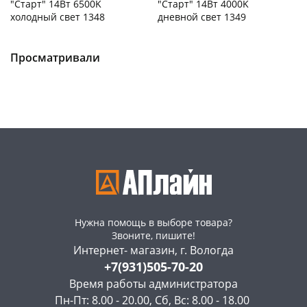
"Старт" 14Вт 6500K
"Старт" 14Вт 4000K
холодный свет 1348
дневной свет 1349
Чернышевского,
150
Чернышевского,
330
склад
шт
склад
шт
Чернышевского,
295
Чернышевского,
151
Просматривали
147а
шт
147а
шт
Конева, 36
175 шт
Конева, 36
180 шт
Пошехонское ш,
164
Пошехонское ш,
168
18
шт
18
шт
Код товара
466096
Код товара
466095
Нужна помощь в выборе товара?
Звоните, пишите!
Интернет- магазин, г. Вологда
+7(931)505-70-20
Время работы администратора
Пн-Пт: 8.00 - 20.00, Сб, Вс: 8.00 - 18.00