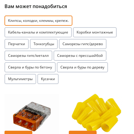
Вам может понадобиться
Клипсы, колодки, клеммы, крепеж.
Кабель-каналы и комплектующие
Коробки монтажные
Перчатки
Тонкогубцы
Саморезы гипс/дерево
раз в 2 недели
Саморезы гипс/металл
Саморезы с прессшайбой
Сверла и буры по бетону
Сверла и буры по дереву
Мультиметры
Кусачки
Акция
Акция