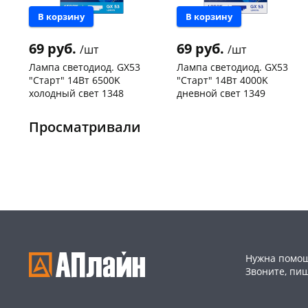
В корзину
В корзину
69 руб.
69 руб.
/шт
/шт
Лампа светодиод. GX53
Лампа светодиод. GX53
"Старт" 14Вт 6500K
"Старт" 14Вт 4000K
холодный свет 1348
дневной свет 1349
Чернышевского,
150
Чернышевского,
330
склад
шт
склад
шт
Просматривали
Чернышевского,
300
Чернышевского,
151
147а
шт
147а
шт
Конева, 36
175 шт
Конева, 36
181 шт
Пошехонское ш,
164
Пошехонское ш,
168
18
шт
18
шт
Код товара
466096
Код товара
466095
Нужна помощ
Звоните, пи