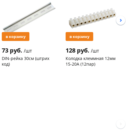
в корзину
в корзину
73 руб.
128 руб.
3
/шт
/шт
DIN-рейка 30см (штрих
Колодка клеммная 12мм
С
код)
15-20А (12пар)
п
С
Код товара
94102
Код товара
37577
К