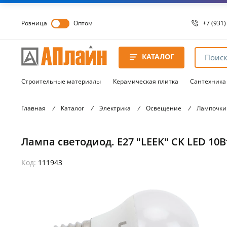
Розница
Оптом
+7 (931)
+7 (931)
8 8172 
КАТАЛОГ
8 8172 
8 8172 
Строительные материалы
Керамическая плитка
Сантехника
Главная
/
Каталог
/
Электрика
/
Освещение
/
Лампочки
Лампа светодиод. Е27 "LEEK" CK LED 10
Код:
111943