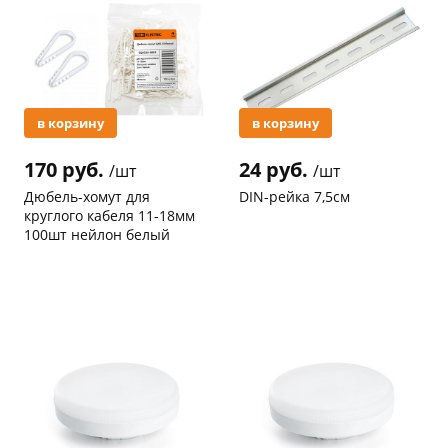
в корзину
в корзину
раз в 2 недели
170 руб.
24 руб.
/шт
/шт
Дюбель-хомут для
DIN-рейка 7,5см
круглого кабеля 11-18мм
100шт нейлон белый
Код товара
97467
Код товара
96948