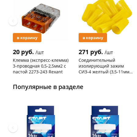
в корзину
в корзину
20 руб.
271 руб.
/шт
/шт
Клемма (экспресс-клемма)
Соединительный
3-проводная 0,5-2,5мм2 с
изолирующий зажим
пастой 2273-243 Rexant
СИЗ-4 желтый (3,5-11мм2)
50шт
Код товара
103195
Код товара
109176
Популярные в разделе