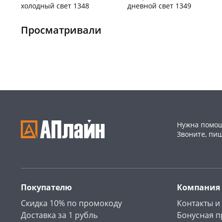
холодный свет 1348
дневной свет 1349
Чернышевского,
150
Чернышевского,
330
склад
шт
склад
шт
Просматривали
Чернышевского,
295
Чернышевского,
151
147а
шт
147а
шт
Конева, 36
175 шт
Конева, 36
180 шт
Пошехонское ш,
164
Пошехонское ш,
168
18
шт
18
шт
Код товара
466096
Код товара
466095
Нужна помощ
Звоните, пи
Покупателю
Компания
Скидка 10% по промокоду
Контакты и
Доставка за 1 рубль
Бонусная 