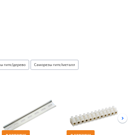
ы гипс/дерево
Саморезы гипс/металл
Акция
Акция
в корзину
в корзину