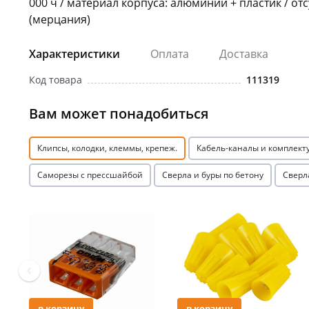
000 ч / материал корпуса: алюминий + пластик / от
(мерцания)
Характеристики
Оплата
Доставка
Код товара
111319
Вам может понадобиться
Клипсы, колодки, клеммы, крепеж.
Кабель-каналы и комплек
Саморезы с прессшайбой
Сверла и буры по бетону
Сверл
Акция
Акция
в корзину
в корзину