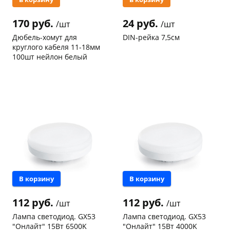
170 руб.
24 руб.
/шт
/шт
Дюбель-хомут для
DIN-рейка 7,5см
круглого кабеля 11-18мм
100шт нейлон белый
Код товара
97467
Код товара
96948
раз в 2 недели
В корзину
В корзину
112 руб.
112 руб.
/шт
/шт
Лампа светодиод. GX53
Лампа светодиод. GX53
"Онлайт" 15Вт 6500K
"Онлайт" 15Вт 4000K