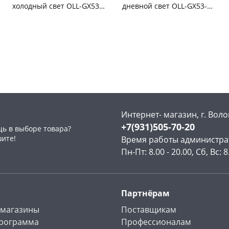
холодный свет OLL-GX53-
дневной свет OLL-GX53-
15-230-6,5K 61906
15-230-4К 61905
Чернышевского,
20
Чернышевского,
8
склад
шт
склад
шт
Чернышевского,
17
Чернышевского,
18
147а
шт
147а
шт
Пошехонское ш, 18
13 шт
Пошехонское ш, 18
19 шт
Код товара
465084
Код товара
465083
Интернет- магазин, г. Воло
+7(931)505-70-20
ь в выборе товара?
шите!
Время работы администра
Пн-Пт: 8.00 - 20.00, Сб, Вс: 8
Партнёрам
 магазины
Поставщикам
программа
Профессионалам