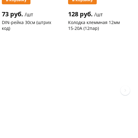
73 руб.
128 руб.
3
/шт
/шт
DIN-рейка 30см (штрих
Колодка клеммная 12мм
С
код)
15-20А (12пар)
п
С
Код товара
94102
Код товара
37577
К