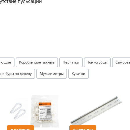
сутствие пульсации
Оставшиеся
75
% будут
списываться
с вашей карты
по
25
%
каждые 2 недели
Подробнее
об оплате Плайтом
тующие
Коробки монтажные
Перчатки
Тонкогубцы
Саморез
а и буры по дереву
Мультиметры
Кусачки
25
раз в 2
Остались вопросы?
недели
Акция
Акция
8 800 302-02-51
plait.ru
в корзину
в корзину