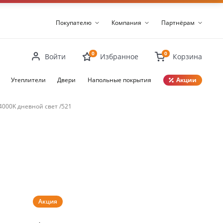
Покупателю
Компания
Партнёрам
0
0
Войти
Избранное
Корзина
Утеплители
Двери
Напольные покрытия
Акции
Закрыть
000K дневной свет /521
Акция