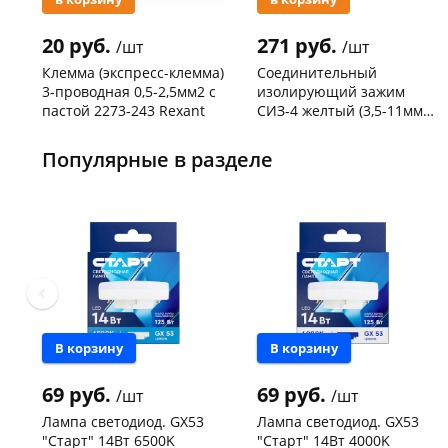
20 руб.
271 руб.
/шт
/шт
Клемма (экспресс-клемма)
Соединительный
3-проводная 0,5-2,5мм2 с
изолирующий зажим
пастой 2273-243 Rexant
СИЗ-4 желтый (3,5-11мм2)
50шт
Код товара
103195
Код товара
109176
Популярные в разделе
В корзину
В корзину
69 руб.
69 руб.
/шт
/шт
Лампа светодиод. GX53
Лампа светодиод. GX53
"Старт" 14Вт 6500K
"Старт" 14Вт 4000K