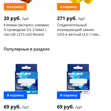
в корзину
в корзину
20 руб.
271 руб.
/шт
/шт
Клемма (экспресс-клемма)
Соединительный
3-проводная 0,5-2,5мм2 с
изолирующий зажим
пастой 2273-243 Rexant
СИЗ-4 желтый (3,5-11мм2)
50шт
Код товара
103195
Код товара
109176
Популярные в разделе
В корзину
В корзину
69 руб.
69 руб.
/шт
/шт