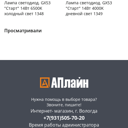
Лампа светодиод. GX53
Лампа светодиод. GX53
"Старт" 14Вт 6500K
"Старт" 14Вт 4000K
холодный свет 1348
дневной свет 1349
Чернышевского,
150
Чернышевского,
330
склад
шт
склад
шт
Чернышевского,
300
Чернышевского,
151
Просматривали
147а
шт
147а
шт
Конева, 36
175 шт
Конева, 36
181 шт
Пошехонское ш,
164
Пошехонское ш,
168
18
шт
18
шт
Код товара
466096
Код товара
466095
Нужна помощь в выборе товара?
Звоните, пишите!
Интернет- магазин, г. Вологда
+7(931)505-70-20
Время работы администратора