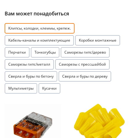
Вам может понадобиться
Клипсы, колодки, клеммы, крепеж.
Кабель-каналы и комплектующие
Коробки монтажные
раз в 2 недели
Перчатки
Тонкогубцы
Саморезы гипс/дерево
Саморезы гипс/металл
Саморезы с прессшайбой
Сверла и буры по бетону
Сверла и буры по дереву
Мультиметры
Кусачки
Акция
Акция