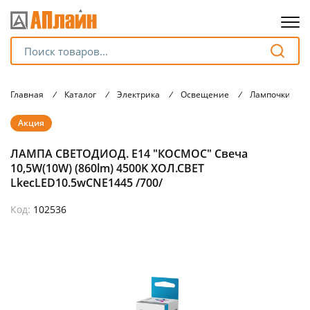
Для клиентов всех банков
Главная
/
Каталог
/
Электрика
/
Освещение
/
Лампочки
/
Разбейте
Акция
оплату
на части
ЛАМПА СВЕТОДИОД. Е14 "КОСМОС" Свеча
без переплат
10,5W(10W) (860lm) 4500K ХОЛ.СВЕТ
LkecLED10.5wCNE1445 /700/
Код:
102536
График платежей
Сегодня
25
%