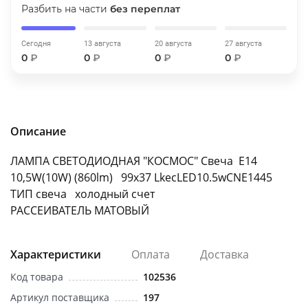
Разбить на части
без переплат
об оплате Плайтом
Сегодня
13 августа
20 августа
27 августа
0
₽
0
₽
0
₽
0
₽
Остались вопросы?
25
8 800 302-02-51
plait.ru
раз в 2
Описание
недели
ЛАМПА СВЕТОДИОДНАЯ "КОСМОС" Свеча E14
10,5W(10W) (860lm) 99x37 LkecLED10.5wCNE1445
ТИП свеча холодный счет
РАССЕИВАТЕЛЬ МАТОВЫЙ
Характеристики
Оплата
Доставка
Код товара
102536
Артикул поставщика
197