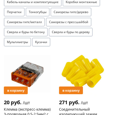
Кабель-каналы и комплектующие
Коробки монтажные
Перчатки
Тонкогубцы
Саморезы гипс/дерево
Саморезы гипс/металл
Саморезы с прессшайбой
Сверла и буры по бетону
Сверла и буры по дереву
раз в 2 недели
Мультиметры
Кусачки
Акция
Акция
в корзину
в корзину
20 руб.
271 руб.
/шт
/шт
Клемма (экспресс-клемма)
Соединительный
3-проводная 0,5-2,5мм2 с
изолирующий зажим