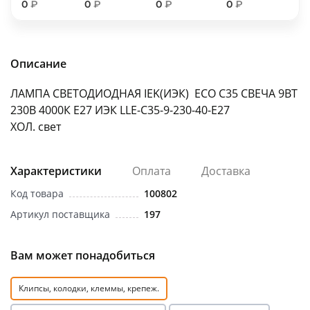
0
₽
0
₽
0
₽
0
₽
об оплате Плайтом
Описание
Остались вопросы?
25
ЛАМПА СВЕТОДИОДНАЯ IEK(ИЭК) ЕСО С35 СВЕЧА 9ВТ
8 800 302-02-51
230В 4000К Е27 ИЭК LLE-С35-9-230-40-Е27
plait.ru
раз в 2
ХОЛ. свет
недели
Характеристики
Оплата
Доставка
Код товара
100802
Артикул поставщика
197
Вам может понадобиться
Клипсы, колодки, клеммы, крепеж.