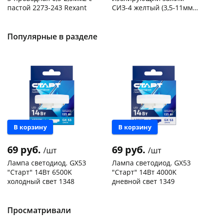
пастой 2273-243 Rexant
СИЗ-4 желтый (3,5-11мм2)
50шт
Код товара
103195
Код товара
109176
Популярные в разделе
В корзину
В корзину
69 руб.
69 руб.
/шт
/шт
Лампа светодиод. GX53
Лампа светодиод. GX53
"Старт" 14Вт 6500K
"Старт" 14Вт 4000K
холодный свет 1348
дневной свет 1349
Чернышевского,
150
Чернышевского,
330
склад
шт
склад
шт
Чернышевского,
300
Чернышевского,
151
Просматривали
147а
шт
147а
шт