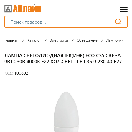
Для клиентов всех банков
Главная
/
Каталог
/
Электрика
/
Освещение
/
Лампочки
/
Разбейте
ЛАМПА СВЕТОДИОДНАЯ IEK(ИЭК) ЕСО С35 СВЕЧА
оплату
на части
9ВТ 230В 4000К Е27 ХОЛ.СВЕТ LLE-С35-9-230-40-Е27
без переплат
Код:
100802
График платежей
Сегодня
25
%