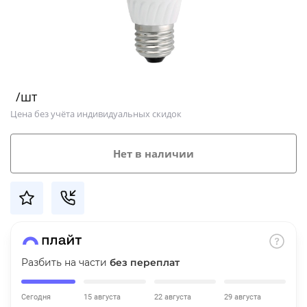
Добавляйте товары
в корзину
Оплачивайте сегодня только
/шт
25
% картой любого банка
Цена без учёта индивидуальных скидок
Получайте товар
Нет в наличии
выбранный способом
Оставшиеся
75
% будут
списываться
с вашей карты
по
25
%
каждые 2 недели
Разбить на части
без переплат
Сегодня
15 августа
22 августа
29 августа
Подробнее