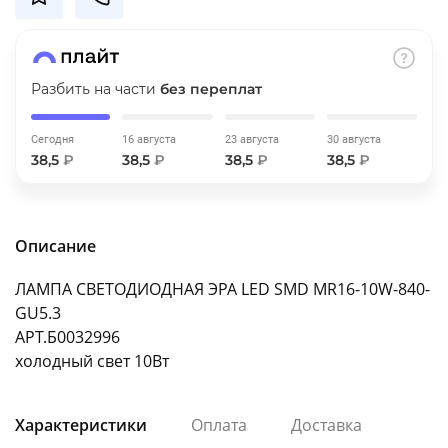
об оплате Плайтом
Разбить на части
без переплат
Остались вопросы?
25
Сегодня
16 августа
23 августа
30 августа
8 800 302-02-51
38,5
₽
38,5
₽
38,5
₽
38,5
₽
plait.ru
раз в 2
недели
Описание
ЛАМПА СВЕТОДИОДНАЯ ЭРА LED SMD MR16-10W-840-
GU5.3
АРТ.Б0032996
холодный свет 10Вт
Характеристики
Оплата
Доставка