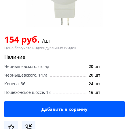
Добавляйте товары
в корзину
Оплачивайте сегодня только
154 руб.
/шт
25
% картой любого банка
Цена без учёта индивидуальных скидок
Наличие
Получайте товар
Чернышевского, склад
20 шт
выбранный способом
Чернышевского, 147а
20 шт
Конева, 36
24 шт
Оставшиеся
75
% будут
Пошехонское шоссе, 18
16 шт
списываться
с вашей карты
по
25
%
каждые 2 недели
Добавить в корзину
Подробнее