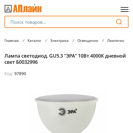
Для клиентов всех банков
Главная
/
Каталог
/
Электрика
/
Освещение
/
Лампочки
/
Разбейте
Лампа светодиод. GU5.3 "ЭРА" 10Вт 4000К дневной
оплату
на части
свет Б0032996
без переплат
Код:
97890
График платежей
Сегодня
25
%