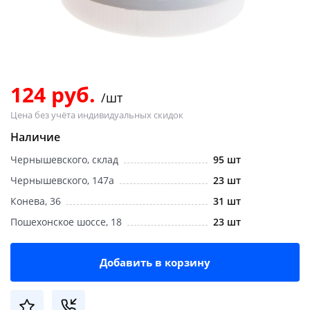
Добавляйте товары
в корзину
Оплачивайте сегодня только
124 руб.
/шт
25
% картой любого банка
Цена без учёта индивидуальных скидок
Наличие
Получайте товар
Чернышевского, склад
95 шт
выбранный способом
Чернышевского, 147а
23 шт
Конева, 36
31 шт
Оставшиеся
75
% будут
Пошехонское шоссе, 18
23 шт
списываться
с вашей карты
по
25
%
каждые 2 недели
Добавить в корзину
Подробнее