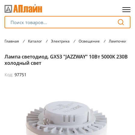
Для клиентов всех банков
Главная
/
Каталог
/
Электрика
/
Освещение
/
Лампочки
/
Разбейте
Лампа светодиод. GX53 "JAZZWAY" 10Вт 5000К 230В
оплату
на части
холодный свет
без переплат
Код:
97751
График платежей
Сегодня
25
%