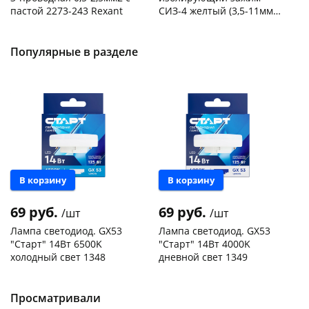
пастой 2273-243 Rexant
СИЗ-4 желтый (3,5-11мм2)
50шт
Код товара
103195
Код товара
109176
Популярные в разделе
В корзину
В корзину
69 руб.
69 руб.
/шт
/шт
Лампа светодиод. GX53
Лампа светодиод. GX53
"Старт" 14Вт 6500K
"Старт" 14Вт 4000K
холодный свет 1348
дневной свет 1349
Чернышевского,
150
Чернышевского,
330
склад
шт
склад
шт
Чернышевского,
295
Чернышевского,
151
Просматривали
147а
шт
147а
шт