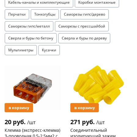
Кабель-каналы и комплектующие
Коробки монтажные
Перчатки
Тонкогубцы
Саморезы гипс/дерево
Саморезы гипс/металл
Саморезы с прессшайбой
Сверла и буры по бетону
Сверла и буры по дереву
Мультиметры
Кусачки
Акция
Акция
в корзину
в корзину
20 руб.
271 руб.
/шт
/шт
Клемма (экспресс-клемма)
Соединительный
3-проводная 0,5-2,5мм2 с
изолирующий зажим