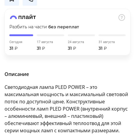
об оплате Плайтом
Разбить на части
без переплат
Остались вопросы?
25
Сегодня
17 августа
24 августа
31 августа
8 800 302-02-51
31
₽
31
₽
31
₽
31
₽
plait.ru
раз в 2
недели
Описание
Светодиодная лампа PLED POWER – это
максимальная мощность и максимальный световой
поток по доступной цене. Конструктивные
особенности ламп PLED POWER (внутренний корпус
– алюминиевый, внешний – пластиковый)
обеспечивают эффективный теплоотвод для этой
серии мощных ламп с компактными размерами.