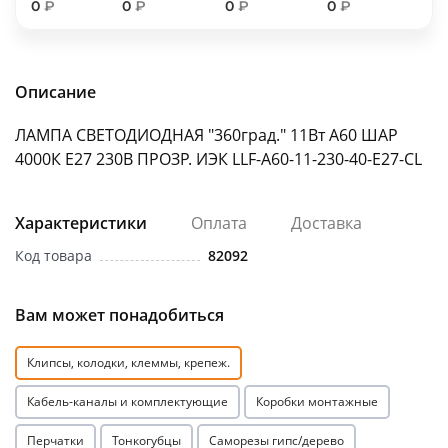
0
₽
0
₽
0
₽
0
₽
об оплате Плайтом
Описание
Остались вопросы?
25
ЛАМПА СВЕТОДИОДНАЯ "360град." 11Вт A60 ШАР
8 800 302-02-51
4000К E27 230В ПРОЗР. ИЭК LLF-A60-11-230-40-E27-CL
plait.ru
раз в 2
недели
Характеристики
Оплата
Доставка
Код товара
82092
Вам может понадобиться
Клипсы, колодки, клеммы, крепеж.
Кабель-каналы и комплектующие
Коробки монтажные
Перчатки
Тонкогубцы
Саморезы гипс/дерево