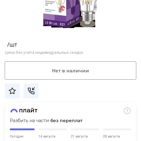
Добавляйте товары
в корзину
Оплачивайте сегодня только
/шт
25
% картой любого банка
Цена без учёта индивидуальных скидок
Получайте товар
Нет в наличии
выбранный способом
Оставшиеся
75
% будут
списываться
с вашей карты
по
25
%
каждые 2 недели
Разбить на части
без переплат
Сегодня
14 августа
21 августа
28 августа
Подробнее