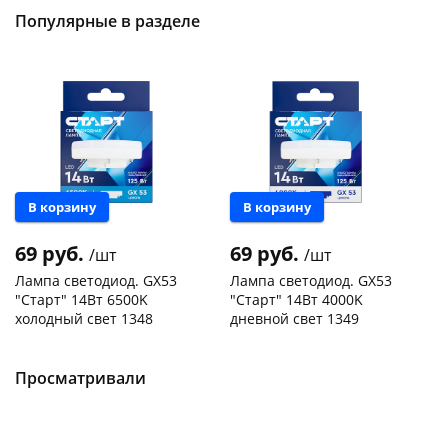
Популярные в разделе
В корзину
В корзину
69 руб.
69 руб.
/шт
/шт
Лампа светодиод. GX53
Лампа светодиод. GX53
"Старт" 14Вт 6500K
"Старт" 14Вт 4000K
холодный свет 1348
дневной свет 1349
Чернышевского,
150
Чернышевского,
330
склад
шт
склад
шт
Чернышевского,
300
Чернышевского,
151
Просматривали
147а
шт
147а
шт
Конева, 36
175 шт
Конева, 36
181 шт
Пошехонское ш,
164
Пошехонское ш,
168
18
шт
18
шт