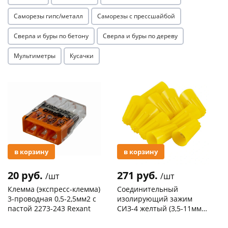
Саморезы гипс/металл
Саморезы с прессшайбой
Сверла и буры по бетону
Сверла и буры по дереву
Мультиметры
Кусачки
раз в 2 недели
Акция
Акция
в корзину
в корзину
20 руб.
271 руб.
/шт
/шт
Клемма (экспресс-клемма)
Соединительный
3-проводная 0,5-2,5мм2 с
изолирующий зажим
пастой 2273-243 Rexant
СИЗ-4 желтый (3,5-11мм2)
50шт
Код товара
103195
Код товара
109176