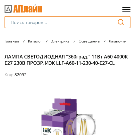
Для клиентов всех банков
Главная
/
Каталог
/
Электрика
/
Освещение
/
Лампочки
/
Разбейте
ЛАМПА СВЕТОДИОДНАЯ "360град." 11Вт A60 4000К
оплату
на части
E27 230В ПРОЗР. ИЭК LLF-A60-11-230-40-E27-CL
без переплат
Код:
82092
График платежей
Сегодня
25
%