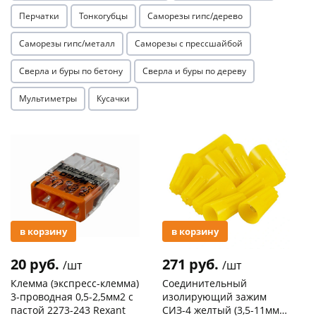
Перчатки
Тонкогубцы
Саморезы гипс/дерево
Саморезы гипс/металл
Саморезы с прессшайбой
Сверла и буры по бетону
Сверла и буры по дереву
Мультиметры
Кусачки
раз в 2 недели
Акция
Акция
в корзину
в корзину
20 руб.
271 руб.
/шт
/шт
Клемма (экспресс-клемма)
Соединительный
3-проводная 0,5-2,5мм2 с
изолирующий зажим
пастой 2273-243 Rexant
СИЗ-4 желтый (3,5-11мм2)