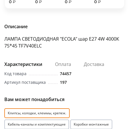
0
₽
0
₽
0
₽
0
₽
об оплате Плайтом
Описание
Остались вопросы?
25
ЛАМПА СВЕТОДИОДНАЯ "ECOLA" шар Е27 4W 4000К
8 800 302-02-51
75*45 ТF7V40ELC
plait.ru
раз в 2
недели
Характеристики
Оплата
Доставка
Код товара
74457
Артикул поставщика
197
Вам может понадобиться
Клипсы, колодки, клеммы, крепеж.
Кабель-каналы и комплектующие
Коробки монтажные