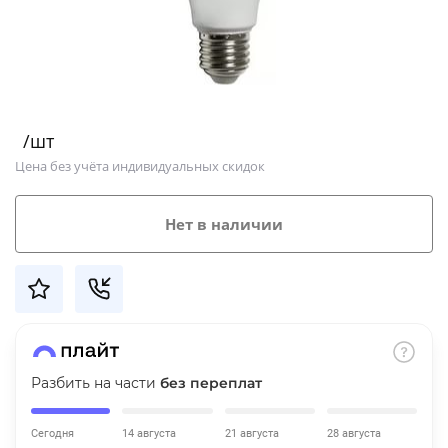
Добавляйте товары
в корзину
Оплачивайте сегодня только
/шт
25
% картой любого банка
Цена без учёта индивидуальных скидок
Получайте товар
Нет в наличии
выбранный способом
Оставшиеся
75
% будут
списываться
с вашей карты
по
25
%
каждые 2 недели
Разбить на части
без переплат
Сегодня
14 августа
21 августа
28 августа
Подробнее