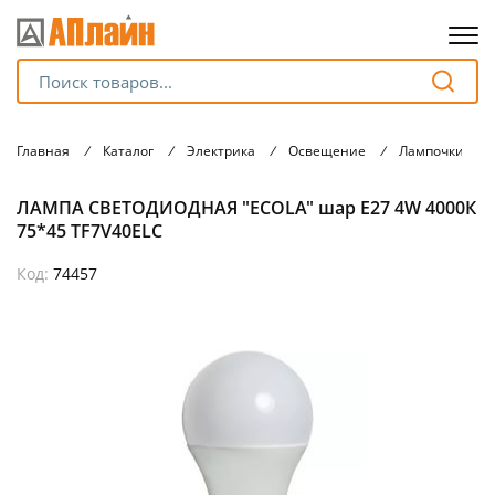
Для клиентов всех банков
Главная
/
Каталог
/
Электрика
/
Освещение
/
Лампочки
/
Разбейте
ЛАМПА СВЕТОДИОДНАЯ "ECOLA" шар Е27 4W 4000К
оплату
на части
75*45 ТF7V40ELC
без переплат
Код:
74457
График платежей
Сегодня
25
%