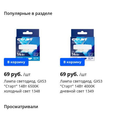
50шт
Код товара
103195
Код товара
109176
Популярные в разделе
В корзину
В корзину
69 руб.
69 руб.
/шт
/шт
Лампа светодиод. GX53
Лампа светодиод. GX53
"Старт" 14Вт 6500K
"Старт" 14Вт 4000K
холодный свет 1348
дневной свет 1349
Чернышевского,
150
Чернышевского,
330
склад
шт
склад
шт
Чернышевского,
300
Чернышевского,
151
Просматривали
147а
шт
147а
шт
Конева, 36
175 шт
Конева, 36
181 шт