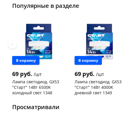
Популярные в разделе
В корзину
В корзину
69 руб.
69 руб.
/шт
/шт
Лампа светодиод. GX53
Лампа светодиод. GX53
"Старт" 14Вт 6500K
"Старт" 14Вт 4000K
холодный свет 1348
дневной свет 1349
Чернышевского,
150
Чернышевского,
330
склад
шт
склад
шт
Просматривали
Чернышевского,
300
Чернышевского,
151
147а
шт
147а
шт
Конева, 36
175 шт
Конева, 36
181 шт
Пошехонское ш,
164
Пошехонское ш,
168
18
шт
18
шт