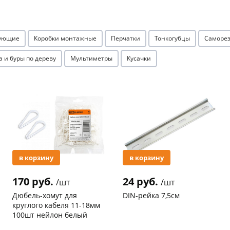
Оставшиеся
75
% будут
списываться
с вашей карты
по
25
%
каждые 2 недели
тующие
Коробки монтажные
Перчатки
Тонкогубцы
Саморез
а и буры по дереву
Мультиметры
Кусачки
Подробнее
об оплате Плайтом
Акция
Акция
25
раз в 2
Остались вопросы?
недели
в корзину
в корзину
8 800 302-02-51
170 руб.
24 руб.
/шт
/шт
plait.ru
Дюбель-хомут для
DIN-рейка 7,5см
круглого кабеля 11-18мм
100шт нейлон белый
Код товара
97467
Код товара
96948