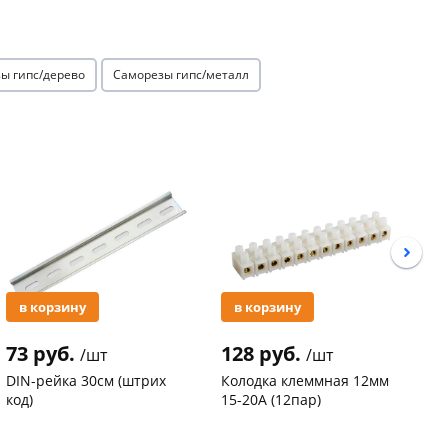
ы гипс/дерево
Саморезы гипс/металл
Акция
Акция
в корзину
в корзину
73 руб.
128 руб.
3
/шт
/шт
DIN-рейка 30см (штрих
Колодка клеммная 12мм
С
код)
15-20А (12пар)
п
С
Код товара
94102
Код товара
37577
К