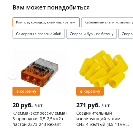
Вам может понадобиться
Клипсы, колодки, клеммы, крепеж.
Кабель-каналы и комплек
Саморезы с прессшайбой
Сверла и буры по бетону
Сверл
Акция
Акция
в корзину
в корзину
20 руб.
271 руб.
/шт
/шт
Клемма (экспресс-клемма)
Соединительный
3-проводная 0,5-2,5мм2 с
изолирующий зажим
пастой 2273-243 Rexant
СИЗ-4 желтый (3,5-11мм2)
50шт
Код товара
103195
Код товара
109176