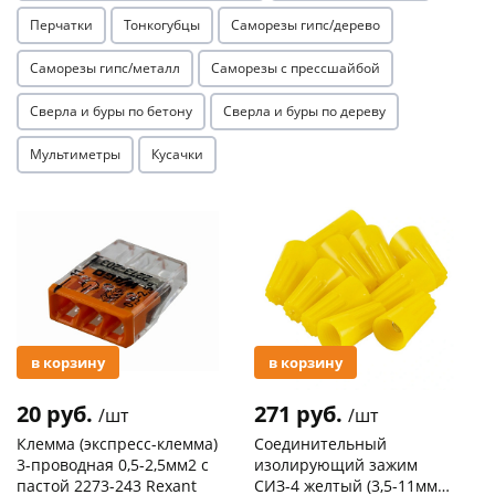
Перчатки
Тонкогубцы
Саморезы гипс/дерево
Саморезы гипс/металл
Саморезы с прессшайбой
Сверла и буры по бетону
Сверла и буры по дереву
Мультиметры
Кусачки
раз в 2 недели
Акция
Акция
в корзину
в корзину
20 руб.
271 руб.
/шт
/шт
Клемма (экспресс-клемма)
Соединительный
3-проводная 0,5-2,5мм2 с
изолирующий зажим
пастой 2273-243 Rexant
СИЗ-4 желтый (3,5-11мм2)