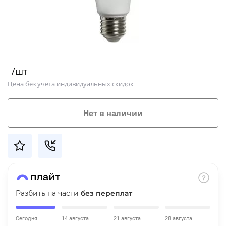
Добавляйте товары
в корзину
Оплачивайте сегодня только
/шт
25
% картой любого банка
Цена без учёта индивидуальных скидок
Получайте товар
Нет в наличии
выбранный способом
Оставшиеся
75
% будут
списываться
с вашей карты
по
25
%
каждые 2 недели
Разбить на части
без переплат
Сегодня
14 августа
21 августа
28 августа
Подробнее