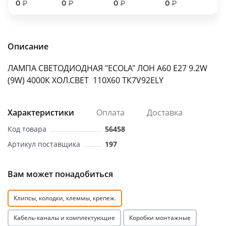
0
₽
0
₽
0
₽
0
₽
об оплате Плайтом
Описание
Остались вопросы?
25
ЛАМПА СВЕТОДИОДНАЯ "ECOLA" ЛОН А60 Е27 9.2W
8 800 302-02-51
(9W) 4000К ХОЛ.СВЕТ 110Х60 ТК7V92ELY
plait.ru
раз в 2
недели
Характеристики
Оплата
Доставка
Код товара
56458
Артикул поставщика
197
Вам может понадобиться
Клипсы, колодки, клеммы, крепеж.
Кабель-каналы и комплектующие
Коробки монтажные