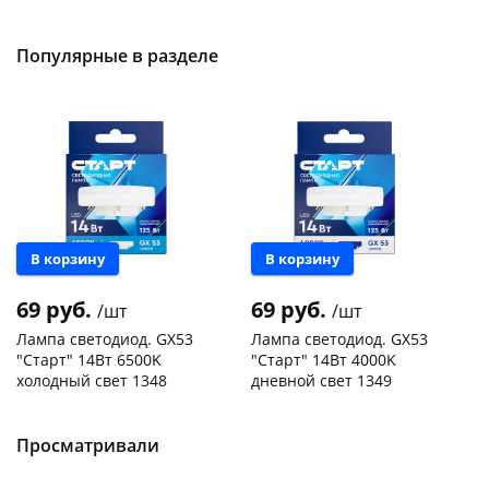
50шт
Код товара
103195
Код товара
109176
Популярные в разделе
В корзину
В корзину
69 руб.
69 руб.
/шт
/шт
Лампа светодиод. GX53
Лампа светодиод. GX53
"Старт" 14Вт 6500K
"Старт" 14Вт 4000K
холодный свет 1348
дневной свет 1349
Чернышевского,
150
Чернышевского,
330
склад
шт
склад
шт
Чернышевского,
300
Чернышевского,
151
Просматривали
147а
шт
147а
шт
Конева, 36
175 шт
Конева, 36
181 шт