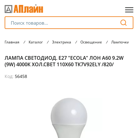
Для клиентов всех банков
Главная
/
Каталог
/
Электрика
/
Освещение
/
Лампочки
/
Разбейте
ЛАМПА СВЕТОДИОД. Е27 "ECOLA" ЛОН А60 9.2W
оплату
на части
(9W) 4000К ХОЛ.СВЕТ 110Х60 ТК7V92ELY /820/
без переплат
Код:
56458
График платежей
Сегодня
25
%