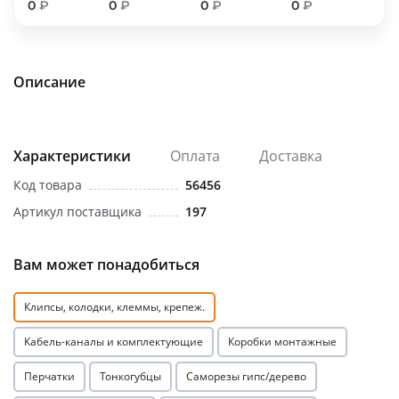
0
₽
0
₽
0
₽
0
₽
об оплате Плайтом
Описание
Остались вопросы?
25
8 800 302-02-51
plait.ru
Характеристики
Оплата
Доставка
раз в 2
недели
Код товара
56456
Артикул поставщика
197
Вам может понадобиться
Клипсы, колодки, клеммы, крепеж.
Кабель-каналы и комплектующие
Коробки монтажные
Перчатки
Тонкогубцы
Саморезы гипс/дерево