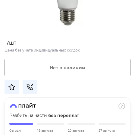
Добавляйте товары
в корзину
Оплачивайте сегодня только
/шт
25
% картой любого банка
Цена без учёта индивидуальных скидок
Получайте товар
Нет в наличии
выбранный способом
Оставшиеся
75
% будут
списываться
с вашей карты
по
25
%
каждые 2 недели
Разбить на части
без переплат
Сегодня
13 августа
20 августа
27 августа
Подробнее