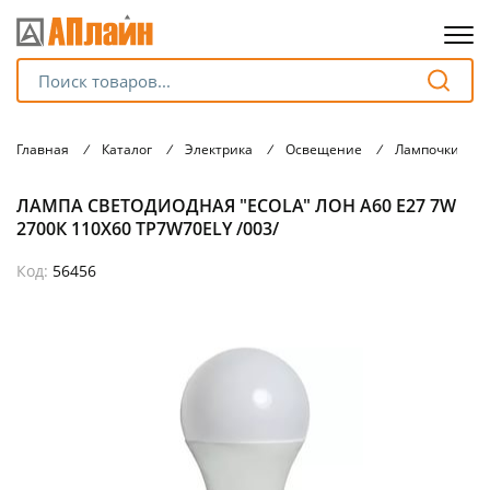
Для клиентов всех банков
Главная
/
Каталог
/
Электрика
/
Освещение
/
Лампочки
/
Разбейте
ЛАМПА СВЕТОДИОДНАЯ "ECOLA" ЛОН А60 Е27 7W
оплату
на части
2700К 110Х60 ТР7W70ELY /003/
без переплат
Код:
56456
График платежей
Сегодня
25
%