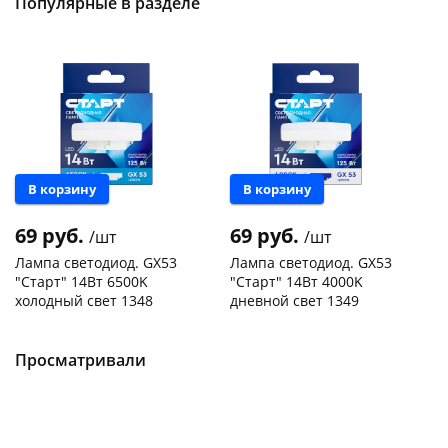
Популярные в разделе
В корзину
В корзину
69 руб.
69 руб.
/шт
/шт
Лампа светодиод. GX53
Лампа светодиод. GX53
"Старт" 14Вт 6500K
"Старт" 14Вт 4000K
холодный свет 1348
дневной свет 1349
Чернышевского,
150
Чернышевского,
330
склад
шт
склад
шт
Чернышевского,
300
Чернышевского,
151
Просматривали
147а
шт
147а
шт
Конева, 36
175 шт
Конева, 36
181 шт
Пошехонское ш,
164
Пошехонское ш,
168
18
шт
18
шт
Код товара
466096
Код товара
466095