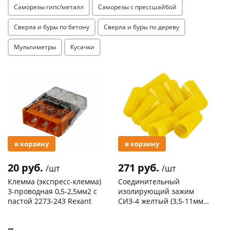
Саморезы гипс/металл
Саморезы с прессшайбой
Сверла и буры по бетону
Сверла и буры по дереву
Мультиметры
Кусачки
Акция
Акция
раз в 2 недели
в корзину
в корзину
20 руб.
271 руб.
/шт
/шт
Клемма (экспресс-клемма)
Соединительный
3-проводная 0,5-2,5мм2 с
изолирующий зажим
пастой 2273-243 Rexant
СИЗ-4 желтый (3,5-11мм2)
50шт
Код товара
103195
Код товара
109176