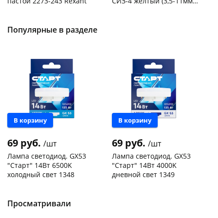
пастой 2273-243 Rexant
СИЗ-4 желтый (3,5-11мм2)
50шт
Код товара
103195
Код товара
109176
Популярные в разделе
В корзину
В корзину
69 руб.
69 руб.
/шт
/шт
Лампа светодиод. GX53
Лампа светодиод. GX53
"Старт" 14Вт 6500K
"Старт" 14Вт 4000K
холодный свет 1348
дневной свет 1349
Чернышевского,
150
Чернышевского,
330
склад
шт
склад
шт
Чернышевского,
300
Чернышевского,
151
Просматривали
147а
шт
147а
шт
Конева, 36
175 шт
Конева, 36
181 шт