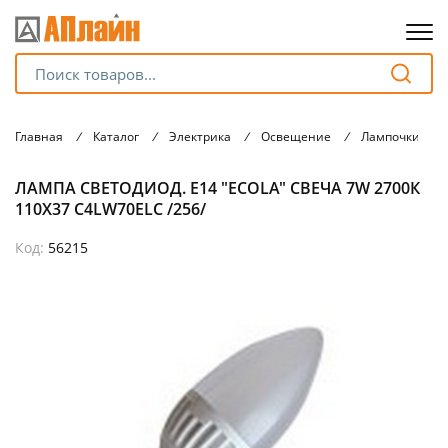
Для клиентов всех банков
Главная
/
Каталог
/
Электрика
/
Освещение
/
Лампочки
/
Разбейте
ЛАМПА СВЕТОДИОД. Е14 "ECOLA" СВЕЧА 7W 2700К
оплату
на части
110Х37 C4LW70ELC /256/
без переплат
Код:
56215
График платежей
Сегодня
25
%