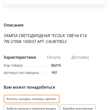
об оплате Плайтом
Описание
Остались вопросы?
25
ЛАМПА СВЕТОДИОДНАЯ "ECOLA" СВЕЧА Е14
8 800 302-02-51
7W 2700К 100Х37 АРТ. C4LW70ELC
plait.ru
раз в 2
недели
Характеристики
Оплата
Доставка
Код товара
56215
Артикул поставщика
197
Вам может понадобиться
Клипсы, колодки, клеммы, крепеж.
Кабель-каналы и комплектующие
Коробки монтажные