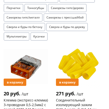
Перчатки
Тонкогубцы
Саморезы гипс/дерево
Саморезы гипс/металл
Саморезы с прессшайбой
Сверла и буры по бетону
Сверла и буры по дереву
Мультиметры
Кусачки
раз в 2 недели
Акция
Акция
в корзину
в корзину
20 руб.
271 руб.
/шт
/шт
Клемма (экспресс-клемма)
Соединительный
3-проводная 0,5-2,5мм2 с
изолирующий зажим