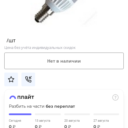
Добавляйте товары
в корзину
Оплачивайте сегодня только
/шт
25
% картой любого банка
Цена без учёта индивидуальных скидок
Получайте товар
Нет в наличии
выбранный способом
Оставшиеся
75
% будут
списываться
с вашей карты
по
25
%
каждые 2 недели
Разбить на части
без переплат
Сегодня
13 августа
20 августа
27 августа
Подробнее
0
₽
0
₽
0
₽
0
₽