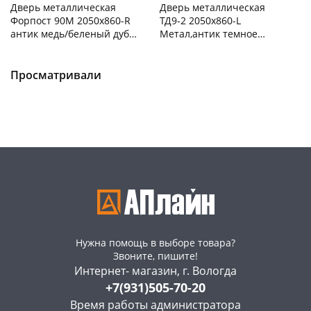
Дверь металлическая
Дверь металлическая
Форпост 90М 2050х860-R
ТД9-2 2050х860-L
антик медь/беленый дуб,
Метал,антик темное
правая
серебро/ зеркало,
Чернышевского,
1
Чернышевского,
1
беленый дуб,левая
склад
шт
склад
шт
Чернышевского,
1
Просматривали
Код товара
468532
147а
шт
Код товара
468535
Нужна помощь в выборе товара?
Звоните, пишите!
Интернет- магазин, г. Вологда
+7(931)505-70-20
Время работы администратора