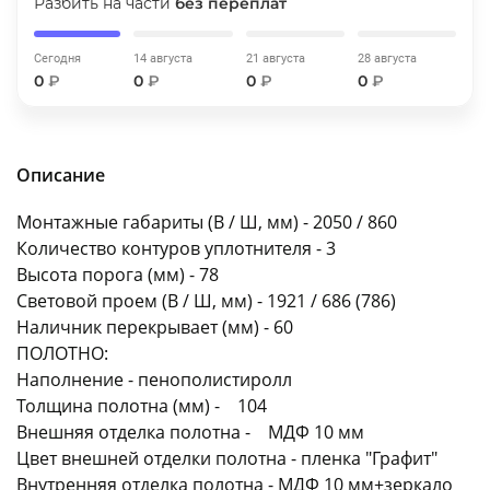
Разбить на части
без переплат
об оплате Плайтом
Сегодня
14 августа
21 августа
28 августа
0
₽
0
₽
0
₽
0
₽
Остались вопросы?
25
8 800 302-02-51
Описание
plait.ru
раз в 2
недели
Монтажные габариты (В / Ш, мм) - 2050 / 860
Количество контуров уплотнителя - 3
Высота порога (мм) - 78
Световой проем (В / Ш, мм) - 1921 / 686 (786)
Наличник перекрывает (мм) - 60
ПОЛОТНО:
Наполнение - пенополистиролл
Толщина полотна (мм) - 104
Внешняя отделка полотна - МДФ 10 мм
Цвет внешней отделки полотна - пленка "Графит"
Внутренняя отделка полотна - МДФ 10 мм+зеркало