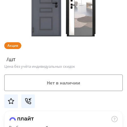
Добавляйте товары
в корзину
Оплачивайте сегодня только
25
% картой любого банка
Акция
/шт
Получайте товар
Цена без учёта индивидуальных скидок
выбранный способом
Нет в наличии
Оставшиеся
75
% будут
списываться
с вашей карты
по
25
%
каждые 2 недели
Подробнее