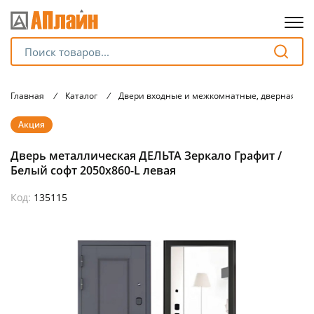
Для клиентов всех банков
Главная
/
Каталог
/
Двери входные и межкомнатные, дверная фу
Разбейте
Акция
оплату
на части
Дверь металлическая ДЕЛЬТА Зеркало Графит /
без переплат
Белый софт 2050х860-L левая
Код:
135115
График платежей
Сегодня
25
%