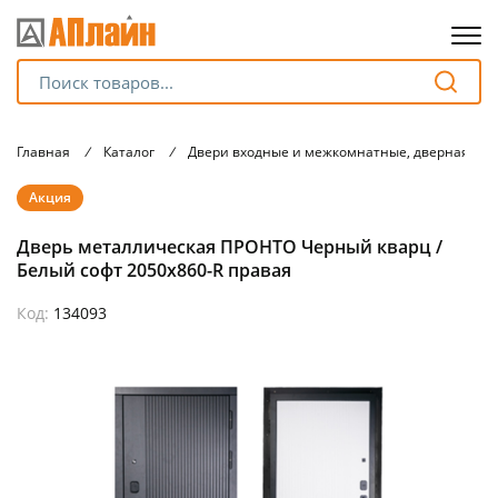
Для клиентов всех банков
Главная
/
Каталог
/
Двери входные и межкомнатные, дверная фу
Разбейте
Акция
оплату
на части
Дверь металлическая ПРОНТО Черный кварц /
без переплат
Белый софт 2050х860-R правая
Код:
134093
График платежей
Сегодня
25
%