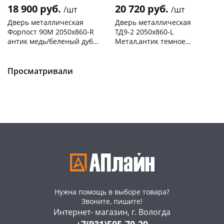
18 900 руб.
20 720 руб.
/шт
/шт
Дверь металлическая
Дверь металлическая
Форпост 90М 2050х860-R
ТД9-2 2050х860-L
антик медь/беленый дуб,
Метал,антик темное
правая
серебро/ зеркало,
Чернышевского,
1
Чернышевского,
1
беленый дуб,левая
склад
шт
склад
шт
Чернышевского,
1
Просматривали
Код товара
468532
147а
шт
Код товара
468535
Нужна помощь в выборе товара?
Звоните, пишите!
Интернет- магазин, г. Вологда