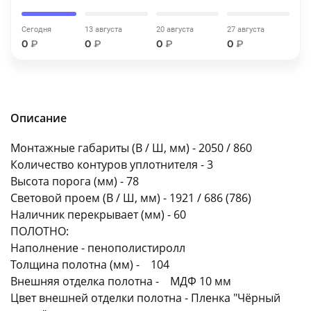
об оплате Плайтом
Сегодня
13 августа
20 августа
27 августа
0
₽
0
₽
0
₽
0
₽
Остались вопросы?
25
8 800 302-02-51
Описание
plait.ru
раз в 2
недели
Монтажные габариты (В / Ш, мм) - 2050 / 860
Количество контуров уплотнителя - 3
Высота порога (мм) - 78
Световой проем (В / Ш, мм) - 1921 / 686 (786)
Наличник перекрывает (мм) - 60
ПОЛОТНО:
Наполнение - пенополистиролл
Толщина полотна (мм) - 104
Внешняя отделка полотна - МДФ 10 мм
Цвет внешней отделки полотна - Пленка "Чёрный