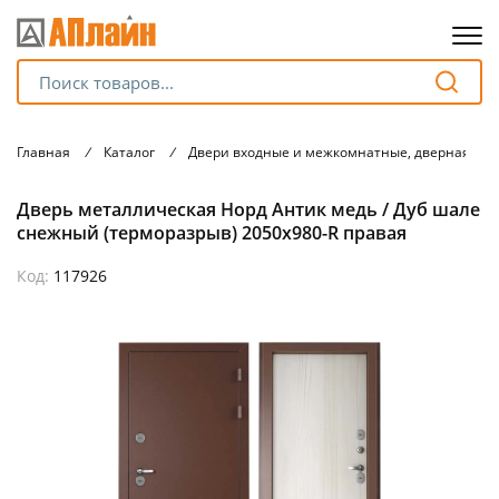
Для клиентов всех банков
Главная
/
Каталог
/
Двери входные и межкомнатные, дверная фу
Разбейте
Дверь металлическая Норд Антик медь / Дуб шале
оплату
на части
снежный (терморазрыв) 2050х980-R правая
без переплат
Код:
117926
График платежей
Сегодня
25
%