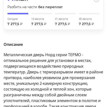
об оплате Плайтом
Разбить на части
без переплат
Сегодня
14 августа
21 августа
28 августа
7 277,5
₽
7 277,5
₽
7 277,5
₽
7 277,5
₽
Остались вопросы?
25
8 800 302-02-51
plait.ru
раз в 2
Описание
недели
Металлическая дверь Норд серии ТЕРМО -
оптимальное решение для установки в местах,
подвергающихся воздействию природных
температур. Дверь с терморазрывом имеет в районе
притвора, наиболее уязвимом для промерзания
месте, уникальную 2-камерную конструкцию,
состоящую из холодной и теплой зон, которые
разграничены между собой двойным слоем
уплотнителей, пластиковым элементом в полотне и
перфорацией в коробе. Такая конструкция двери