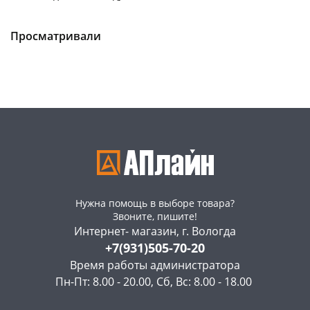
правая
серебро/ зеркало,
Чернышевского,
1
Чернышевского,
1
беленый дуб,левая
склад
шт
склад
шт
Чернышевского,
1
Просматривали
Код товара
468532
147а
шт
Код товара
468535
Нужна помощь в выборе товара?
Звоните, пишите!
Интернет- магазин, г. Вологда
+7(931)505-70-20
Время работы администратора
Пн-Пт: 8.00 - 20.00, Сб, Вс: 8.00 - 18.00