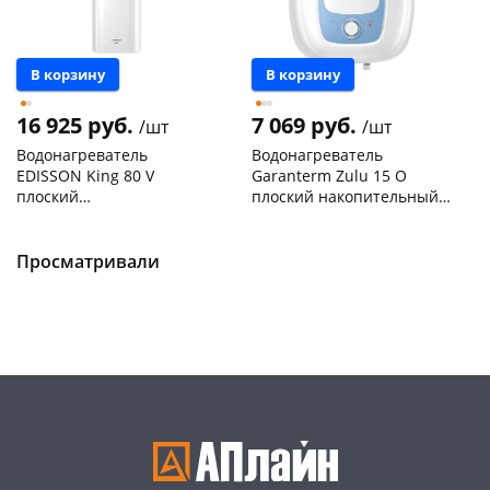
В корзину
В корзину
16 925 руб.
7 069 руб.
/шт
/шт
Водонагреватель
Водонагреватель
EDISSON King 80 V
Garanterm Zulu 15 O
плоский
плоский накопительный
аккумуляционный
электрический 15л
Чернышевского,
1
Чернышевского,
1
электрический 80л (бак
ЭдЭБ03632
склад
шт
147а
шт
нерж) ЭдЭБ02088
Конева, 36
1 шт
Просматривали
Код товара
468733
Пошехонское ш, 18
1 шт
Код товара
468071