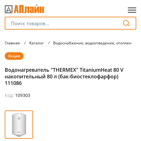
Для клиентов всех банков
Главная
/
Каталог
/
Водоснабжение, водоотведение, отопление.
Разбейте
Акция
оплату
на части
Водонагреватель "THERMEX" TitaniumHeat 80 V
без переплат
накопительный 80 л (бак-биостеклофарфор)
111086
Код:
109303
График платежей
Сегодня
25
%