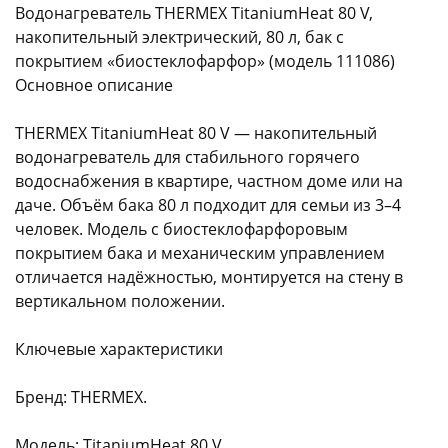
Водонагреватель THERMEX TitaniumHeat 80 V,
накопительный электрический, 80 л, бак с
покрытием «биостеклофарфор» (модель 111086)
Основное описание
THERMEX TitaniumHeat 80 V — накопительный
раз в 2 недели
водонагреватель для стабильного горячего
водоснабжения в квартире, частном доме или на
даче. Объём бака 80 л подходит для семьи из 3–4
человек. Модель с биостеклофарфоровым
покрытием бака и механическим управлением
отличается надёжностью, монтируется на стену в
вертикальном положении.
Ключевые характеристики
Бренд: THERMEX.
Модель: TitaniumHeat 80 V.