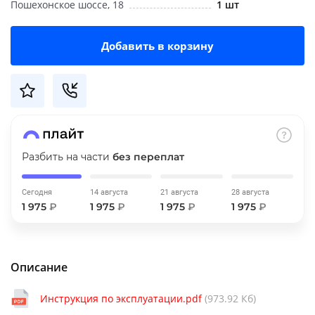
Пошехонское шоссе, 18
1 шт
об оплате Плайтом
Добавить в корзину
Остались вопросы?
25
8 800 302-02-51
plait.ru
раз в 2
недели
Разбить на части
без переплат
Сегодня
14 августа
21 августа
28 августа
1 975
₽
1 975
₽
1 975
₽
1 975
₽
Описание
Инструкция по эксплуатации.pdf
(973.92 Кб)