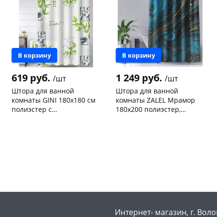
В корзину
В корзину
619 руб.
1 249 руб.
/шт
/шт
Штора для ванной
Штора для ванной
комнаты GINI 180х180 см
комнаты ZALEL Мрамор
полиэстер с
180х200 полиэстер,
водооталкивающим
кольцами, с утяжелителем
Чернышевского,
1
Чернышевского,
1
покрытием AC-14-01
YT-Marble188
147а
шт
147а
шт
Конева, 36
1 шт
Код товара
466098
Пошехонское ш, 18
1 шт
Код товара
465898
Интернет- магазин, г. Воло