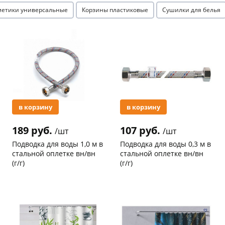
метики универсальные
Корзины пластиковые
Сушилки для белья
Акция
Акция
раз в 2 недели
в корзину
в корзину
189 руб.
107 руб.
/шт
/шт
Подводка для воды 1,0 м в
Подводка для воды 0,3 м в
стальной оплетке вн/вн
стальной оплетке вн/вн
(г/г)
(г/г)
Код товара
21041
Код товара
20755