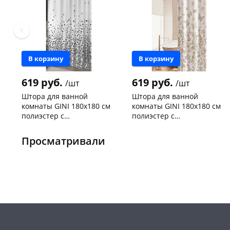
В корзину
В корзину
619 руб.
619 руб.
/шт
/шт
Штора для ванной
Штора для ванной
комнаты GINI 180х180 см
комнаты GINI 180х180 см
полиэстер с
полиэстер с
водооталкивающим
водооталкивающим
Чернышевского,
1
Чернышевского,
1
покрытием AC-19-01
покрытием АС-16-01
147а
шт
147а
шт
Просматривали
Конева, 36
1 шт
Конева, 36
1 шт
Пошехонское ш, 18
1 шт
Код товара
466099
Код товара
466100