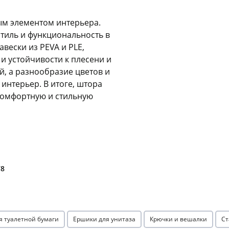
Оставшиеся
75
% будут
списываться
ым элементом интерьера.
с вашей карты
по
25
%
каждые 2 недели
стиль и функциональность в
вески из PEVA и PLE,
и устойчивости к плесени и
й, а разнообразие цветов и
интерьер. В итоге, штора
Подробнее
об оплате Плайтом
комфортную и стильную
25
раз в 2
Остались вопросы?
недели
78
8 800 302-02-51
plait.ru
я туалетной бумаги
Ершики для унитаза
Крючки и вешалки
Ст