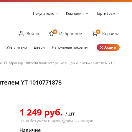
Покупателю
Компания
Партнёрам
0
0
Войти
Избранное
Корзина
Утеплители
Двери
Напольные покрытия
Акции
ALEL Мрамор 180х200 полиэстерс, кольцами, с утяжелителем YT-10107718
Закрыть
телем YT-1010771878
1 249 руб.
/шт
Цена без учёта индивидуальных скидок
Наличие