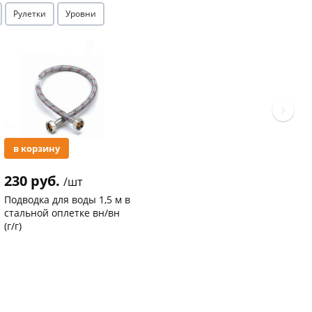
Рулетки
Уровни
Акция
в корзину
230 руб.
/шт
Подводка для воды 1,5 м в
стальной оплетке вн/вн
(г/г)
Код товара
20763