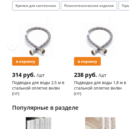
Крепеж для сантехники
Резинотехнические изделия
Гер
Акция
Акция
в корзину
в корзину
314 руб.
238 руб.
/шт
/шт
Подводка для воды 2,5 м в
Подводка для воды 1,8 м в
стальной оплетке вн/вн
стальной оплетке вн/вн
(г/г)
(г/г)
Код товара
21278
Код товара
27102
Популярные в разделе