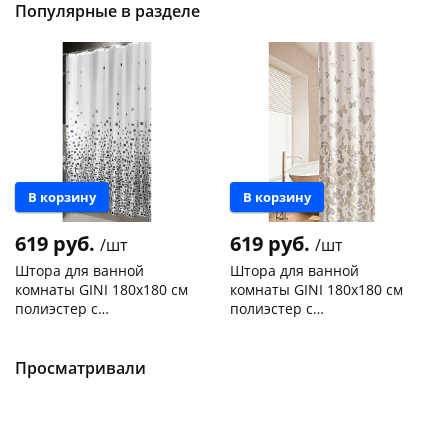
Популярные в разделе
В корзину
В корзину
619 руб.
619 руб.
/шт
/шт
Штора для ванной
Штора для ванной
комнаты GINI 180х180 см
комнаты GINI 180х180 см
полиэстер с
полиэстер с
водооталкивающим
водооталкивающим
Чернышевского,
1
Чернышевского,
1
покрытием AC-19-01
покрытием АС-16-01
147а
шт
147а
шт
Конева, 36
1 шт
Конева, 36
1 шт
Просматривали
Пошехонское ш, 18
1 шт
Код товара
466099
Код товара
466100