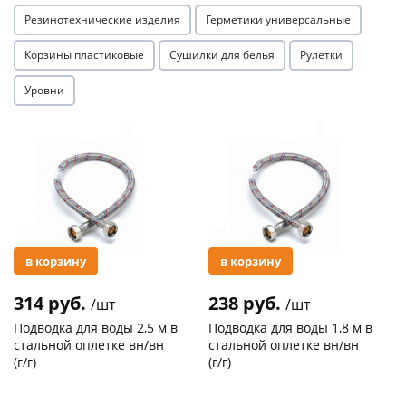
Резинотехнические изделия
Герметики универсальные
Корзины пластиковые
Сушилки для белья
Рулетки
Уровни
Акция
Акция
в корзину
в корзину
314 руб.
238 руб.
/шт
/шт
Подводка для воды 2,5 м в
Подводка для воды 1,8 м в
стальной оплетке вн/вн
стальной оплетке вн/вн
(г/г)
(г/г)
Код товара
21278
Код товара
27102