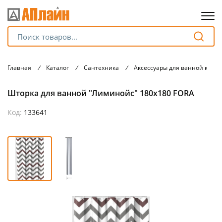
Для клиентов всех банков
Главная
/
Каталог
/
Сантехника
/
Аксессуары для ванной комн
Разбейте
Шторка для ванной "Лиминойс" 180х180 FORA
оплату
на части
без переплат
Код:
133641
График платежей
Сегодня
25
%