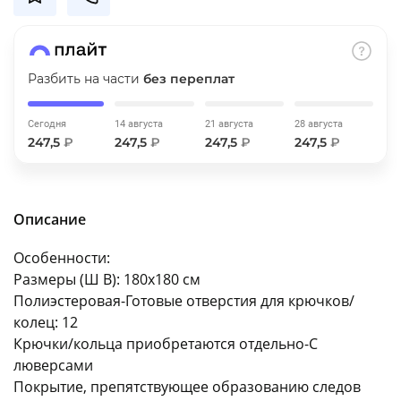
об оплате Плайтом
Разбить на части
без переплат
Остались вопросы?
25
Сегодня
14 августа
21 августа
28 августа
8 800 302-02-51
247,5
₽
247,5
₽
247,5
₽
247,5
₽
plait.ru
раз в 2
недели
Описание
Особенности:
Размеры (Ш В): 180x180 см
Полиэстеровая-Готовые отверстия для крючков/
колец: 12
Крючки/кольца приобретаются отдельно-С
люверсами
Покрытие, препятствующее образованию следов