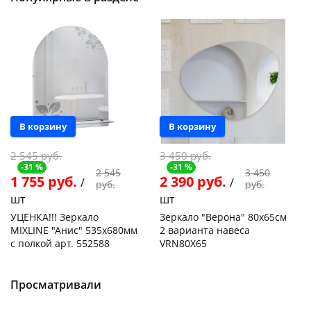
Акция
Акция
В корзину
В корзину
2 545 руб.
3 450 руб.
-31 %
-31 %
2 545
3 450
1 755 руб.
2 390 руб.
/
/
руб.
руб.
шт
шт
УЦЕНКА!!! Зеркало
Зеркало "Верона" 80х65см
MIXLINE "Анис" 535х680мм
2 варианта навеса
с полкой арт. 552588
VRN80X65
Пошехонское ш, 18
1 шт
Чернышевского,
1
склад
шт
Код товара
469027
Чернышевского,
1
Просматривали
147а
шт
Код товара
462280