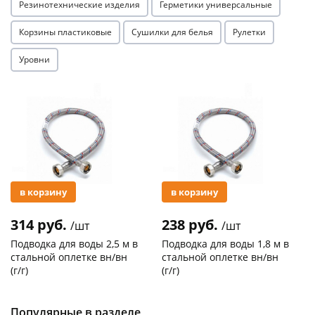
Резинотехнические изделия
Герметики универсальные
Корзины пластиковые
Сушилки для белья
Рулетки
Уровни
Акция
Акция
в корзину
в корзину
314 руб.
238 руб.
/шт
/шт
Подводка для воды 2,5 м в
Подводка для воды 1,8 м в
стальной оплетке вн/вн
стальной оплетке вн/вн
(г/г)
(г/г)
Код товара
21278
Код товара
27102
Популярные в разделе