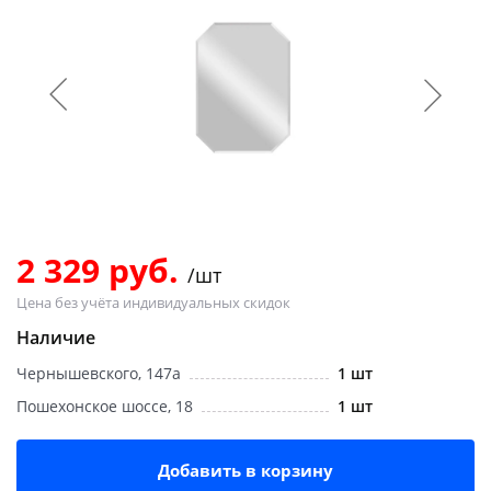
Добавляйте товары
в корзину
Оплачивайте сегодня только
25
% картой любого банка
Получайте товар
выбранный способом
2 329 руб.
/шт
Цена без учёта индивидуальных скидок
Оставшиеся
75
% будут
Наличие
списываться
с вашей карты
Чернышевского, 147а
1 шт
по
25
%
каждые 2 недели
Пошехонское шоссе, 18
1 шт
Добавить в корзину
Подробнее