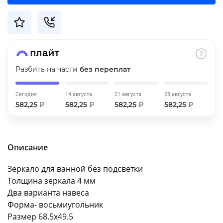
об оплате Плайтом
Остались вопросы?
25
Разбить на части
без переплат
8 800 302-02-51
plait.ru
раз в 2
Сегодня
14 августа
21 августа
28 августа
недели
582,25
₽
582,25
₽
582,25
₽
582,25
₽
Описание
Зеркало для ванной без подсветки
Толщина зеркала 4 мм
Два варианта навеса
Форма- восьмиугольник
Размер 68.5х49.5