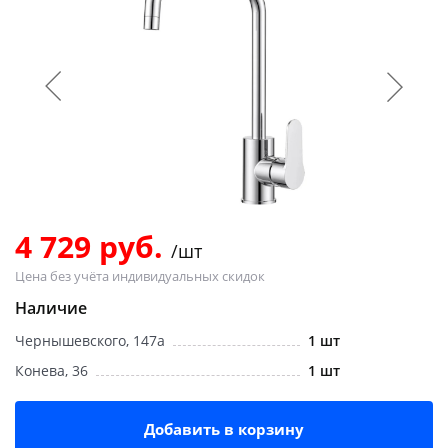
Добавляйте товары
в корзину
Оплачивайте сегодня только
25
% картой любого банка
Получайте товар
выбранный способом
4 729 руб.
/шт
Цена без учёта индивидуальных скидок
Оставшиеся
75
% будут
Наличие
списываться
с вашей карты
Чернышевского, 147а
1 шт
по
25
%
каждые 2 недели
Конева, 36
1 шт
Добавить в корзину
Подробнее