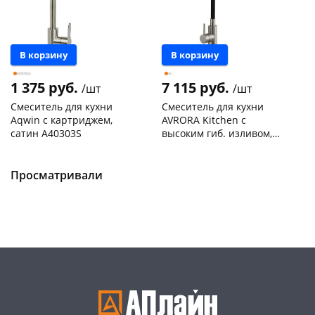
В корзину
В корзину
1 375 руб.
7 115 руб.
/шт
/шт
Смеситель для кухни
Смеситель для кухни
Aqwin с картриджем,
AVRORA Kitchen с
сатин A40303S
высоким гиб. изливом,
нержав. сталь, 4-х реж.
Чернышевского,
1
Чернышевского,
1
аэратор AV9001S
147а
шт
склад
шт
Пошехонское ш, 18
1 шт
Чернышевского,
1
Просматривали
147а
шт
Код товара
469220
Конева, 36
1 шт
Пошехонское ш, 18
1 шт
Код товара
468905