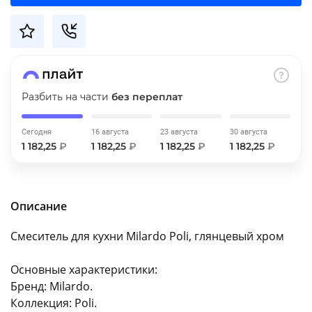
об оплате Плайтом
Остались вопросы?
25
Разбить на части
без переплат
8 800 302-02-51
plait.ru
раз в 2
Сегодня
16 августа
23 августа
30 августа
недели
1 182,25
₽
1 182,25
₽
1 182,25
₽
1 182,25
₽
Описание
Смеситель для кухни Milardo Poli, глянцевый хром
Основные характеристики:
Бренд: Milardo.
Коллекция: Poli.