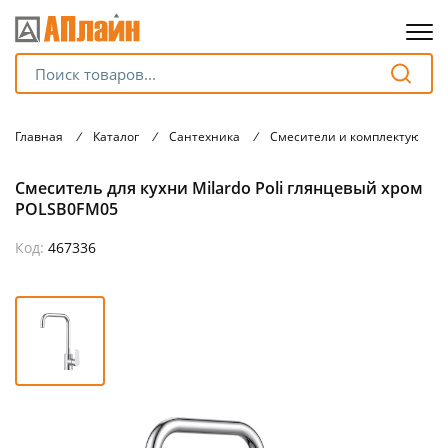
Для клиентов всех банков
Главная
/
Каталог
/
Сантехника
/
Смесители и комплектующие
Разбейте
Смеситель для кухни Milardo Poli глянцевый хром
оплату
на части
POLSB0FM05
без переплат
Код:
467336
График платежей
Сегодня
25
%