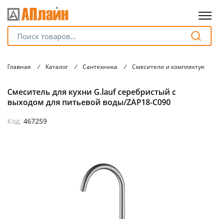
Для клиентов всех банков
Главная
/
Каталог
/
Сантехника
/
Смесители и комплектующие
Разбейте
Смеситель для кухни G.lauf серебристый с
оплату
на части
выходом для питьевой воды/ZAP18-C090
без переплат
Код:
467259
График платежей
Сегодня
25
%