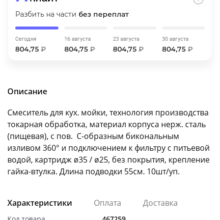
об оплате Плайтом
Разбить на части
без переплат
Сегодня
16 августа
23 августа
30 августа
804,75
₽
804,75
₽
804,75
₽
804,75
₽
Остались вопросы?
25
8 800 302-02-51
plait.ru
раз в 2
Описание
недели
Смеситель для кух. мойки, технология производства
токарная обработка, материал корпуса нерж. cталь
(пищевая), с пов. С-образным бикональным
изливом 360° и подключением к фильтру с питьевой
водой, картридж ø35 / ø25, без покрытия, крепление
гайка-втулка. Длина подводки 55см. 10шт/уп.
Характеристики
Оплата
Доставка
Код товара
467259