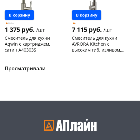
В корзину
В корзину
1 375 руб.
7 115 руб.
/шт
/шт
Смеситель для кухни
Смеситель для кухни
Aqwin с картриджем,
AVRORA Kitchen с
сатин A40303S
высоким гиб. изливом,
нержав. сталь, 4-х реж.
Чернышевского,
1
Чернышевского,
1
аэратор AV9001S
147а
шт
склад
шт
Пошехонское ш, 18
1 шт
Чернышевского,
1
Просматривали
147а
шт
Код товара
469220
Конева, 36
1 шт
Пошехонское ш, 18
1 шт
Код товара
468905