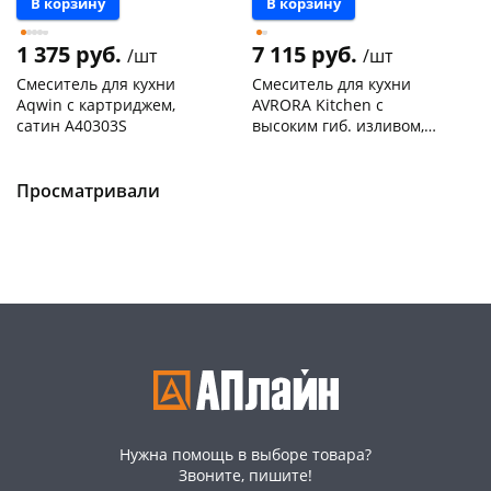
В корзину
В корзину
1 375 руб.
7 115 руб.
/шт
/шт
Смеситель для кухни
Смеситель для кухни
Aqwin с картриджем,
AVRORA Kitchen с
сатин A40303S
высоким гиб. изливом,
нержав. сталь, 4-х реж.
Чернышевского,
1
Чернышевского,
1
аэратор AV9001S
147а
шт
склад
шт
Пошехонское ш, 18
1 шт
Чернышевского,
1
Просматривали
147а
шт
Код товара
469220
Конева, 36
1 шт
Пошехонское ш, 18
1 шт
Код товара
468905
Нужна помощь в выборе товара?
Звоните, пишите!