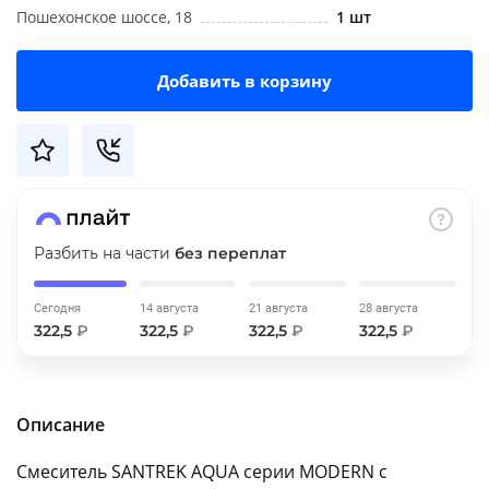
Пошехонское шоссе, 18
1 шт
об оплате Плайтом
Добавить в корзину
Остались вопросы?
25
8 800 302-02-51
plait.ru
раз в 2
недели
Разбить на части
без переплат
Сегодня
14 августа
21 августа
28 августа
322,5
₽
322,5
₽
322,5
₽
322,5
₽
Описание
Смеситель SANTREK AQUA серии MODERN с