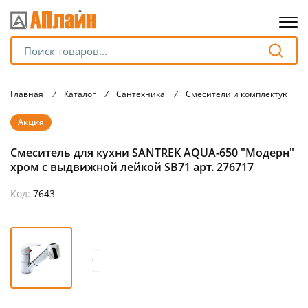
Для клиентов всех банков
Главная
/
Каталог
/
Сантехника
/
Смесители и комплектующие
Разбейте
Акция
оплату
на части
Смеситель для кухни SANTREK AQUA-650 "Модерн"
без переплат
хром с выдвижной лейкой SB71 арт. 276717
Код:
7643
График платежей
Сегодня
25
%