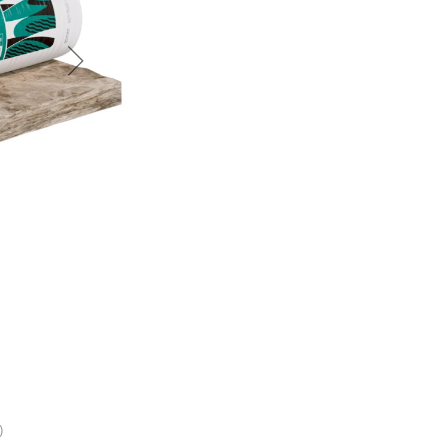
График платежей
Сегодня
25
%
Добавляйте товары
в корзину
Оплачивайте сегодня только
25
% картой любого банка
Получайте товар
выбранный способом
)