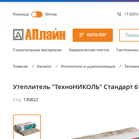
Розница
Оптом
+7 (931)
+7 (931)
8 8172 
КАТАЛОГ
8 8172 
8 8172 
Строительные материалы
Керамическая плитка
Сантехника
Главная
/
Каталог
/
Утеплители и шумоизоляция
/
Теплои
Утеплитель "ТехноНИКОЛЬ" Стандарт 6150
Код:
130822