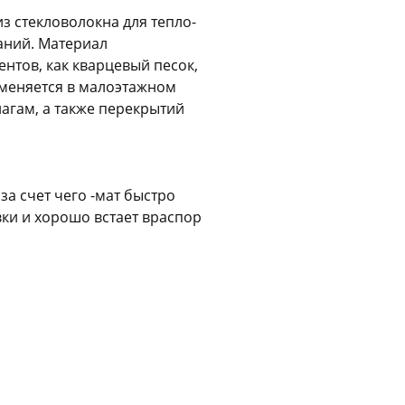
з стекловолокна для тепло-
Оставшиеся
75
% будут
списываться
аний. Материал
с вашей карты
по
25
%
каждые 2 недели
нтов, как кварцевый песок,
рименяется в малоэтажном
лагам, а также перекрытий
Подробнее
об оплате Плайтом
 за счет чего -мат быстро
ки и хорошо встает враспор
25
раз в 2
Остались вопросы?
недели
8 800 302-02-51
plait.ru