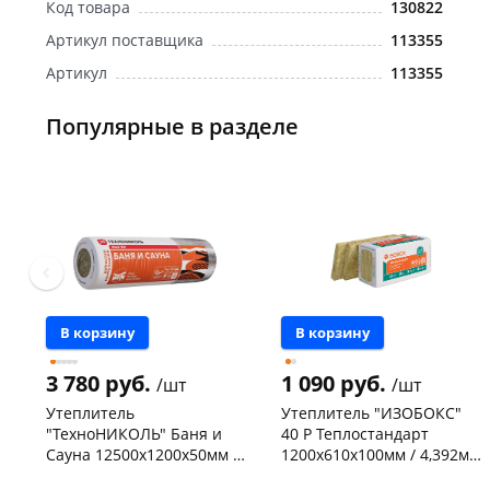
Код товара
130822
Артикул поставщика
113355
Артикул
113355
Популярные в разделе
В корзину
В корзину
3 780 руб.
1 090 руб.
/шт
/шт
Утеплитель
Утеплитель "ИЗОБОКС"
"ТехноНИКОЛЬ" Баня и
40 P Теплостандарт
Сауна 12500х1200х50мм /
1200х610х100мм / 4,392м2
15м2 - 0,75м3 1 рулон
- 0,44м3 / 6 плит / 138399
Чернышевского,
9
Чернышевского,
96