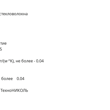
 стекловолокна
раз в 2 недели
ытие
5
(м·°K), не более - 0.04
- более 0.04
) ТехноНИКОЛЬ