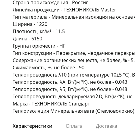
Страна происхождения - Россия
Линейка продукции - ТЕХНОНИКОЛЬ Master
Тип материала - Минеральная изоляция на основе
Ширина - 1220
Плотность, кг/м³ - 11.5
Длина - 6150
Группа горючести - НГ
Тип конструкции - Перекрытие, Чердачное перекр
Содержание органических веществ, не более, % - 5.
Сжимаемость, %, не более - 90
Теплопроводность λ10 (при температуре 10±5 °С), Вт/
Теплопроводность, λА, Вт/(м·°K), не более - 0.043
Теплопроводность, λБ, Вт/(м·°K), не более - 0.048
Теплопроводность декларируемая λD, Вт/(м·°K), не 
Марка - ТЕХНОНИКОЛЬ Стандарт
Теплоизоляция Минеральная вата (Стекловолокно
Характеристики
Оплата
Доставка