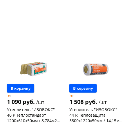
В корзину
В корзину
1 090 руб.
1 508 руб.
/шт
/шт
Утеплитель "ИЗОБОКС"
Утеплитель "ИЗОБОКС"
40 P Теплостандарт
44 R Теплозащита
1200х610х50мм / 8,784м2 -
5800х1220х50мм / 14,15м2
0,44м3 / 12 плит / 138398
- 0,70м3 / 2 рулона /
Чернышевского,
61
Чернышевского,
35