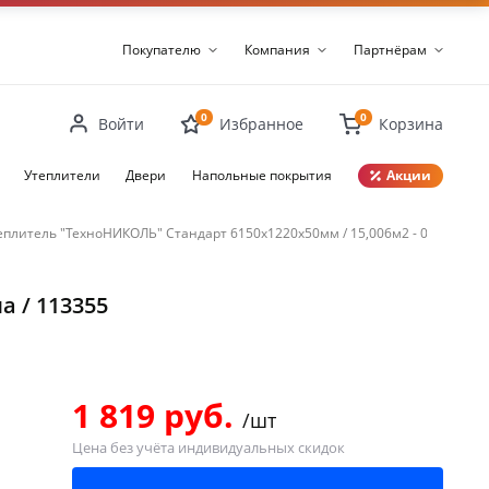
Покупателю
Компания
Партнёрам
0
0
Войти
Избранное
Корзина
Утеплители
Двери
Напольные покрытия
Акции
еплитель "ТехноНИКОЛЬ" Стандарт 6150х1220х50мм / 15,006м2 - 0,7503м3 / 
Закрыть
а / 113355
1 819 руб.
/шт
Цена без учёта индивидуальных скидок