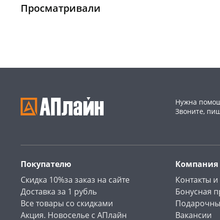
132164
склад
шт
склад
шт
Просматривали
Чернышевского,
1
Пошехонское ш, 18
5 шт
147а
шт
Код товара
136170
Конева, 36
5 шт
Пошехонское ш, 18
4 шт
Код товара
467045
Нужна помощ
Звоните, пи
Покупателю
Компания
Скидка 10%за заказ на сайте
Контакты и
Доставка за 1 рубль
Бонусная 
Все товары со скидками
Подарочны
Акция. Новоселье с АПлайн
Вакансии