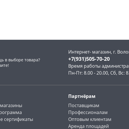
141710
склад
шт
склад
шт
Пошехонское ш, 18
10 шт
Пошехонское ш, 18
4 шт
Код товара
136169
Код товара
136171
Интернет- магазин, г. Воло
+7(931)505-70-20
ь в выборе товара?
шите!
Время работы администра
Пн-Пт: 8.00 - 20.00, Сб, Вс: 8
Партнёрам
 магазины
Поставщикам
программа
Профессионалам
е сертификаты
Оптовым клиентам
Аренда площадей