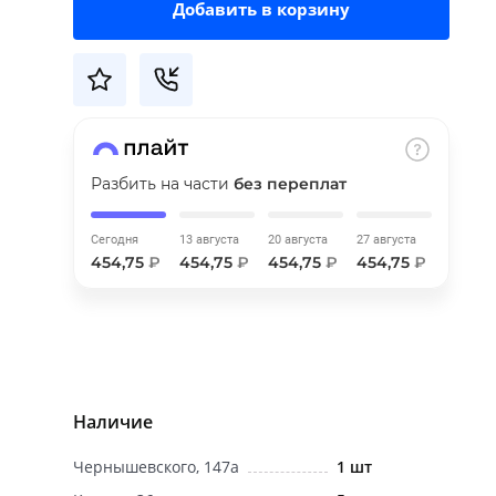
Добавить в корзину
Разбить на части
без переплат
Сегодня
13 августа
20 августа
27 августа
454,75
₽
454,75
₽
454,75
₽
454,75
₽
Наличие
Чернышевского, 147а
1 шт