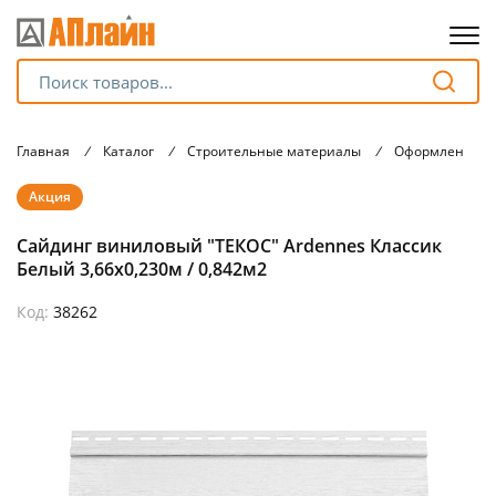
Для клиентов всех банков
Главная
/
Каталог
/
Строительные материалы
/
Оформление ф
Разбейте
Акция
оплату
на части
Сайдинг виниловый "ТЕКОС" Ardennes Классик
без переплат
Белый 3,66х0,230м / 0,842м2
Код:
38262
График платежей
Сегодня
25
%