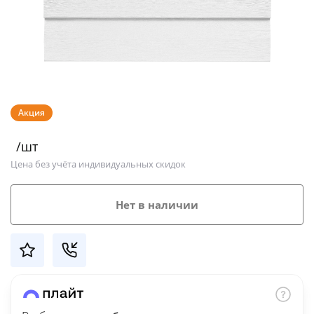
Добавляйте товары
в корзину
Оплачивайте сегодня только
25
% картой любого банка
Акция
/шт
Получайте товар
Цена без учёта индивидуальных скидок
выбранный способом
Нет в наличии
Оставшиеся
75
% будут
списываться
с вашей карты
по
25
%
каждые 2 недели
Подробнее