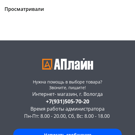
Конева, 36
6 шт
Чернышевского,
1
147а
шт
Просматривали
Код товара
465668
Конева, 36
42 шт
Код товара
133574
Нужна помощь в выборе товара?
Звоните, пишите!
Интернет- магазин, г. Вологда
+7(931)505-70-20
Время работы администратора
Пн-Пт: 8.00 - 20.00, Сб, Вс: 8.00 - 18.00
Написать сообщение