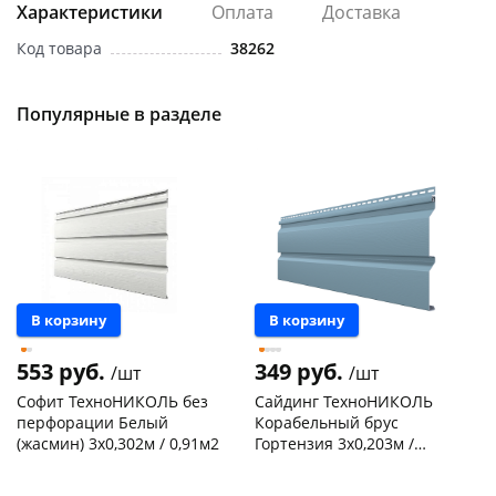
Характеристики
Оплата
Доставка
Код товара
38262
Популярные в разделе
раз в 2 недели
В корзину
В корзину
553 руб.
349 руб.
/шт
/шт
Софит ТехноНИКОЛЬ без
Сайдинг ТехноНИКОЛЬ
перфорации Белый
Корабельный брус
(жасмин) 3х0,302м / 0,91м2
Гортензия 3х0,203м /
0,61м2
Чернышевского,
30
Чернышевского,
119
склад
шт
склад
шт