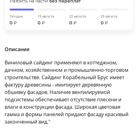
Разбить на части
без переплат
об оплате Плайтом
Сегодня
15 августа
22 августа
29 августа
0
₽
0
₽
0
₽
0
₽
Остались вопросы?
25
8 800 302-02-51
Описание
plait.ru
раз в 2
недели
Виниловый сайдинг применяют в коттеджном,
дачном, хозяйственном и промышленно-торговом
строительстве. Сайдинг Корабельный Брус имеет
фактуру древесины - имитирует деревянную
обшивку фасадов. Наличие вентилируемой
подсистемы обеспечивает отсутствие плесени и
влаги в конструкции фасада. Широкая цветовая
гамма и формы панелей придают фасаду красивый
законченный вид."