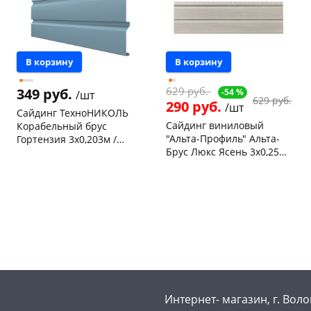
В корзину
В корзину
629 руб.
349 руб.
-54 %
/шт
раз в 2 недели
629 руб.
290 руб.
/шт
Сайдинг ТехноНИКОЛЬ
Сайдинг виниловый
Корабельный брус
"Альта-Профиль" Альта-
Гортензия 3х0,203м /
Брус Люкс Ясень 3х0,25м /
0,61м2
Чернышевского,
154
0,75м2
склад
шт
Чернышевского,
46
Чернышевского,
1
склад
шт
147а
шт
Конева, 36
23 шт
Конева, 36
42 шт
Код товара
133225
Код товара
133574
Интернет- магазин, г. Воло