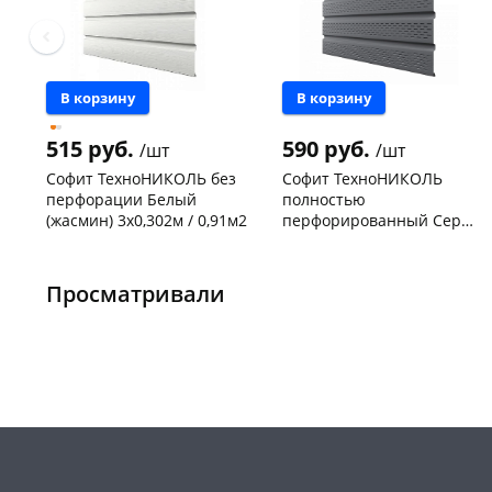
В корзину
В корзину
515 руб.
590 руб.
/шт
/шт
Софит ТехноНИКОЛЬ без
Софит ТехноНИКОЛЬ
перфорации Белый
полностью
(жасмин) 3х0,302м / 0,91м2
перфорированный Серый
(бруния) 3х0,302м / 0,91м2
Конева, 36
6 шт
Конева, 36
30 шт
Код товара
465668
Код товара
124483
Просматривали