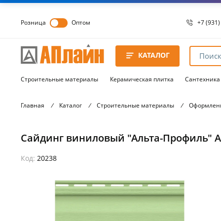
Розница
Оптом
+7 (931)
+7 (931)
8 8172 
КАТАЛОГ
8 8172 
8 8172 
Строительные материалы
Керамическая плитка
Сантехника
Главная
/
Каталог
/
Строительные материалы
/
Оформлен
Сайдинг виниловый "Альта-Профиль" Аля
Код:
20238