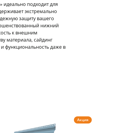
Оставшиеся
75
% будут
списываться
» идеально подходит для
с вашей карты
по
25
%
каждые 2 недели
ыдерживает экстремально
надежную защиту вашего
ершенствованный нижний
кость к внешним
ву материала, сайдинг
Подробнее
об оплате Плайтом
 и функциональность даже в
25
раз в 2
Остались вопросы?
недели
8 800 302-02-51
plait.ru
Акция