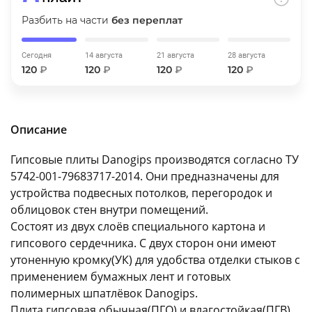
об оплате Плайтом
Разбить на части
без переплат
Сегодня
14 августа
21 августа
28 августа
120
₽
120
₽
120
₽
120
₽
Остались вопросы?
25
8 800 302-02-51
plait.ru
раз в 2
Описание
недели
Гипсовые плиты Danogips производятся согласно ТУ
5742-001-79683717-2014. Они предназначены для
устройства подвесных потолков, перегородок и
облицовок стен внутри помещений.
Состоят из двух слоёв специального картона и
гипсового сердечника. С двух сторон они имеют
утоненную кромку(УК) для удобства отделки стыков с
применением бумажных лент и готовых
полимерных шпатлёвок Danogips.
Плита гипсовая обычная(ПГО) и влагостойкая(ПГВ)