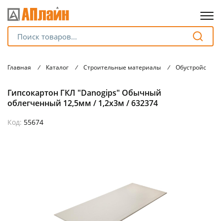
Для клиентов всех банков
Главная
/
Каталог
/
Строительные материалы
/
Обустройство с
Разбейте
Гипсокартон ГКЛ "Danogips" Обычный
оплату
на части
облегченный 12,5мм / 1,2х3м / 632374
без переплат
Код:
55674
График платежей
Сегодня
25
%