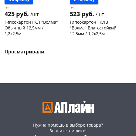
425 руб.
523 руб.
/шт
/шт
Гипсокартон ГКЛ "Волма"
Гипсокартон ГКЛВ
Обычный 12,5мм /
"Волма" Влагостойкий
1,2х2,5м
12,5мм / 1,2х2,5м
Чернышевского,
133
Чернышевского,
253
склад
шт
склад
шт
Конева, 36
22 шт
Пошехонское ш, 18
54 шт
Просматривали
Код товара
120800
Код товара
120803
Нужна помощь в выборе товара?
Звоните, пишите!