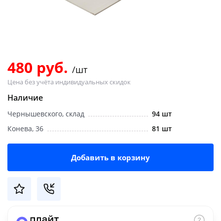
Добавляйте товары
в корзину
Оплачивайте сегодня только
480 руб.
/шт
25
% картой любого банка
Цена без учёта индивидуальных скидок
Наличие
Получайте товар
Чернышевского, склад
94 шт
выбранный способом
Конева, 36
81 шт
Оставшиеся
75
% будут
Добавить в корзину
списываться
с вашей карты
по
25
%
каждые 2 недели
Подробнее